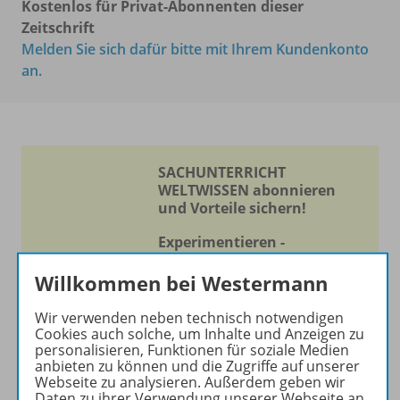
Kostenlos für Privat-Abonnenten dieser
Zeitschrift
Melden Sie sich dafür bitte mit Ihrem Kundenkonto
an.
SACHUNTERRICHT
WELTWISSEN abonnieren
und Vorteile sichern!
Experimentieren -
Entdecken - Lernen
Willkommen bei Westermann
Die Zeitschrift erscheint als
Wir verwenden neben technisch notwendigen
Print- und als digitale Version.
Cookies auch solche, um Inhalte und Anzeigen zu
Beiträge und Materialien
personalisieren, Funktionen für soziale Medien
können im Online-Archiv von
anbieten zu können und die Zugriffe auf unserer
Webseite zu analysieren. Außerdem geben wir
SACHUNTERRICHT
Daten zu ihrer Verwendung unserer Webseite an