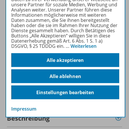
WELTWISSEN kostenlos
unsere Partner für soziale Medien, Werbung und
recherchiert und
Analysen weiter. Unserer Partner führen diese
Informationen möglicherweise mit weiteren
heruntergeladen werden (nur
Daten zusammen, die Sie ihnen bereitgestellt
für Privatpersonen).
haben oder die sie im Rahmen Ihrer Nutzung der
Jetzt kostengünstig
Dienste gesammelt haben. Durch Betätigen des
Buttons „Alle Akzeptieren“ willigen Sie in diese
Probelesen oder gleich zum
Datenerhebung gemäß Art. 6 Abs. 1 S. 1 a)
Vorteilspreis abonnieren!
DSGVO, § 25 TDDDG ein.
…
Weiterlesen
ZU DEN ABO-ANGEBOTEN
Alle akzeptieren
Alle ablehnen
Einstellungen bearbeiten
Informationen
Impressum
Beschreibung