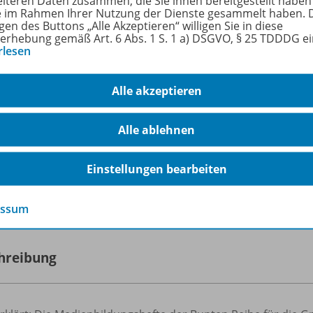
eiteren Daten zusammen, die Sie ihnen bereitgestellt haben
rmationen
ie im Rahmen Ihrer Nutzung der Dienste gesammelt haben. 
gen des Buttons „Alle Akzeptieren“ willigen Sie in diese
erhebung gemäß Art. 6 Abs. 1 S. 1 a) DSGVO, § 25 TDDDG e
rlesen
n
Alle Bundesländer
Alle akzeptieren
form
Grundschule
Alle ablehnen
fach
Medienbildung
enstufe
1. Schuljahr bis 4. 
Einstellungen bearbeiten
ienen am
21.02.2024
essum
hreibung