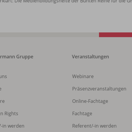
rklärt: Die Medienbildungshefte der Bunten Reihe für die G
ermann Gruppe
Veranstaltungen
uns
Webinare
e
Präsenzveranstaltungen
ere
Online-Fachtage
gn Rights
Fachtage
/
-in werden
Referent/
-in werden