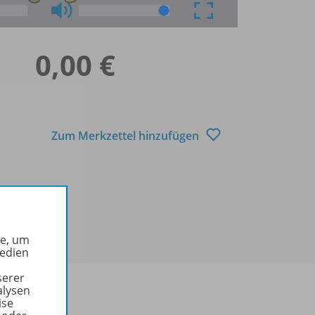
0,00 €
Zum Merkzettel hinzufügen
he, um
Medien
serer
alysen
ise