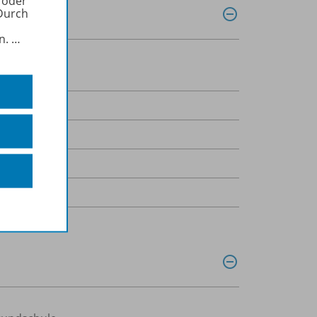
 oder
Durch
in.
…
Schuljahr