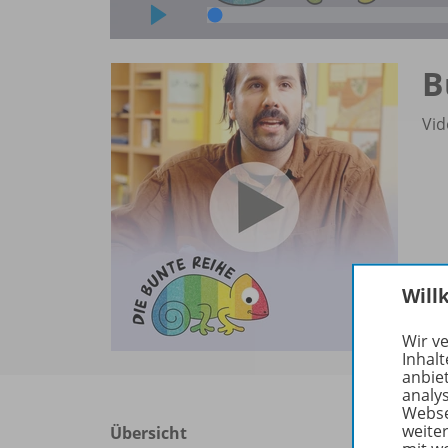
B
Vid
Will
Wir v
Inhalt
anbie
analy
Webse
weite
Übersicht