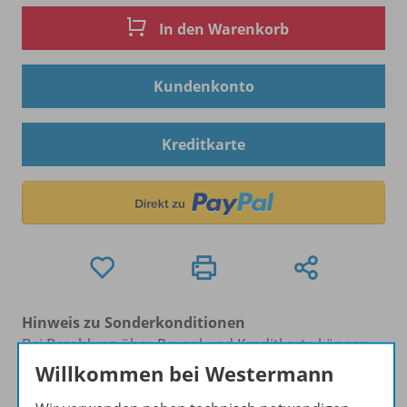
In den Warenkorb
Kundenkonto
Kreditkarte
Hinweis zu Sonderkonditionen
Bei Bezahlung über Paypal und Kreditkarte können
keine Sonderkonditionen gewährt werden.
Willkommen bei Westermann
Sie haben ein passendes
Spar-Paket
?