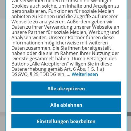
Wir verwenden neben technisch notwendigen
Um den für Sie gültigen Preis zu sehen,
melden Sie
Cookies auch solche, um Inhalte und Anzeigen zu
sich bitte an
.
personalisieren, Funktionen für soziale Medien
anbieten zu können und die Zugriffe auf unserer
Webseite zu analysieren. Außerdem geben wir
Daten zu ihrer Verwendung unserer Webseite an
unsere Partner für soziale Medien, Werbung und
Analysen weiter. Unserer Partner führen diese
Informationen möglicherweise mit weiteren
Informationen
Daten zusammen, die Sie ihnen bereitgestellt
haben oder die sie im Rahmen Ihrer Nutzung der
Dienste gesammelt haben. Durch Betätigen des
Buttons „Alle Akzeptieren“ willigen Sie in diese
Weitere Inhalte der Ausgabe
Datenerhebung gemäß Art. 6 Abs. 1 S. 1 a)
DSGVO, § 25 TDDDG ein.
…
Weiterlesen
Alle akzeptieren
Spar-Pakete
Alle ablehnen
Einstellungen bearbeiten