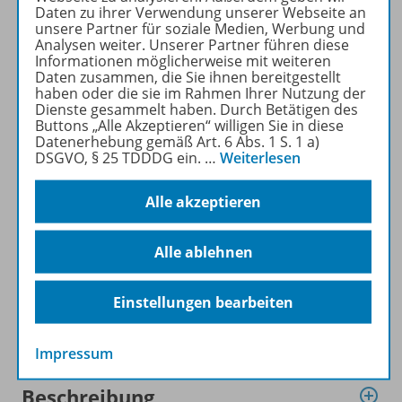
Daten zu ihrer Verwendung unserer Webseite an
können im Online-Archiv von
unsere Partner für soziale Medien, Werbung und
MATHEMATIK DIFFERENZIERT
Analysen weiter. Unserer Partner führen diese
kostenlos recherchiert und
Informationen möglicherweise mit weiteren
Daten zusammen, die Sie ihnen bereitgestellt
heruntergeladen werden (nur
haben oder die sie im Rahmen Ihrer Nutzung der
für Privatpersonen).
Dienste gesammelt haben. Durch Betätigen des
Jetzt kostengünstig
Buttons „Alle Akzeptieren“ willigen Sie in diese
Datenerhebung gemäß Art. 6 Abs. 1 S. 1 a)
Probelesen oder gleich zum
DSGVO, § 25 TDDDG ein.
…
Weiterlesen
Vorteilspreis abonnieren!
Alle akzeptieren
ZU DEN ABO-ANGEBOTEN
Alle ablehnen
Einstellungen bearbeiten
Informationen
Impressum
Beschreibung