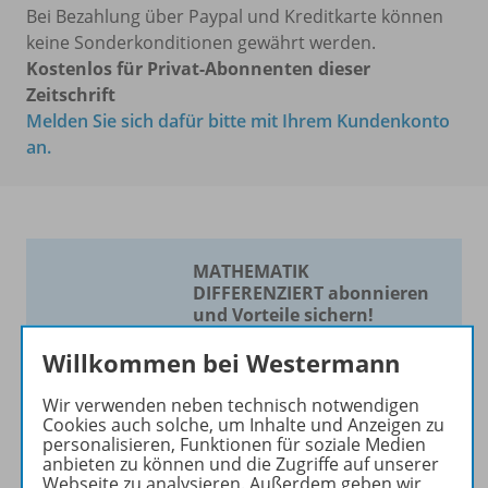
Bei Bezahlung über Paypal und Kreditkarte können
keine Sonderkonditionen gewährt werden.
Kostenlos für Privat-Abonnenten dieser
Zeitschrift
Melden Sie sich dafür bitte mit Ihrem Kundenkonto
an.
MATHEMATIK
DIFFERENZIERT abonnieren
und Vorteile sichern!
Die Zeitschrift für
Willkommen bei Westermann
Mathematik nach Maß!
Wir verwenden neben technisch notwendigen
Cookies auch solche, um Inhalte und Anzeigen zu
Die Zeitschrift erscheint als
personalisieren, Funktionen für soziale Medien
Print- und als digitale Version.
anbieten zu können und die Zugriffe auf unserer
Beiträge und Materialien
Webseite zu analysieren. Außerdem geben wir