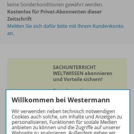
keine Sonderkonditionen gewährt werden.
Kostenlos für Privat-Abonnenten dieser
Zeitschrift
Melden Sie sich dafür bitte mit Ihrem Kundenkonto
an.
SACHUNTERRICHT
WELTWISSEN abonnieren
und Vorteile sichern!
Experimentieren -
Entdecken - Lernen
Willkommen bei Westermann
Die Zeitschrift erscheint als
Wir verwenden neben technisch notwendigen
Cookies auch solche, um Inhalte und Anzeigen zu
Print- und als digitale Version.
personalisieren, Funktionen für soziale Medien
Beiträge und Materialien
anbieten zu können und die Zugriffe auf unserer
können im Online-Archiv von
Webseite zu analysieren. Außerdem geben wir