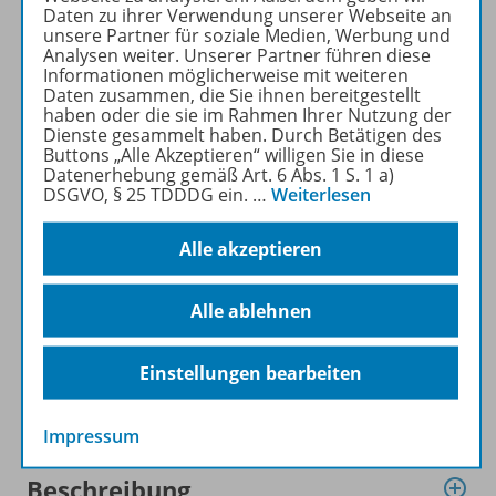
Daten zu ihrer Verwendung unserer Webseite an
SACHUNTERRICHT
unsere Partner für soziale Medien, Werbung und
WELTWISSEN kostenlos
Analysen weiter. Unserer Partner führen diese
recherchiert und
Informationen möglicherweise mit weiteren
Daten zusammen, die Sie ihnen bereitgestellt
heruntergeladen werden (nur
haben oder die sie im Rahmen Ihrer Nutzung der
für Privatpersonen).
Dienste gesammelt haben. Durch Betätigen des
Jetzt kostengünstig
Buttons „Alle Akzeptieren“ willigen Sie in diese
Datenerhebung gemäß Art. 6 Abs. 1 S. 1 a)
Probelesen oder gleich zum
DSGVO, § 25 TDDDG ein.
…
Weiterlesen
Vorteilspreis abonnieren!
Alle akzeptieren
ZU DEN ABO-ANGEBOTEN
Alle ablehnen
Einstellungen bearbeiten
Informationen
Impressum
Beschreibung