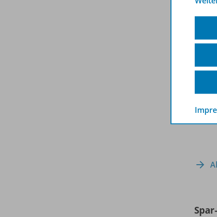
Weite
Impr
A
Spar