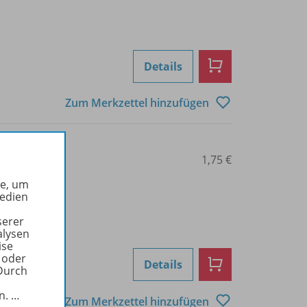
Details
Zum Merkzettel hinzufügen
0103001152
1,75 €
he, um
Medien
serer
alysen
ise
 oder
Details
Durch
in.
…
Zum Merkzettel hinzufügen