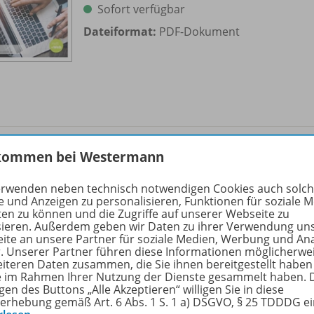
Sofort verfügbar
Dateiformat:
PDF-Dokument
Etikettendruck
kommen bei Westermann
Ausgabe 03/
2024
OD20
erwenden neben technisch notwendigen Cookies auch solc
Sofort verfügbar
e und Anzeigen zu personalisieren, Funktionen für soziale 
ten zu können und die Zugriffe auf unserer Webseite zu
Dateiformat:
PDF-Dokument
sieren. Außerdem geben wir Daten zu ihrer Verwendung un
ite an unsere Partner für soziale Medien, Werbung und An
r. Unserer Partner führen diese Informationen möglicherwe
eiteren Daten zusammen, die Sie ihnen bereitgestellt haben
ie im Rahmen Ihrer Nutzung der Dienste gesammelt haben. 
gen des Buttons „Alle Akzeptieren“ willigen Sie in diese
erhebung gemäß Art. 6 Abs. 1 S. 1 a) DSGVO, § 25 TDDDG e