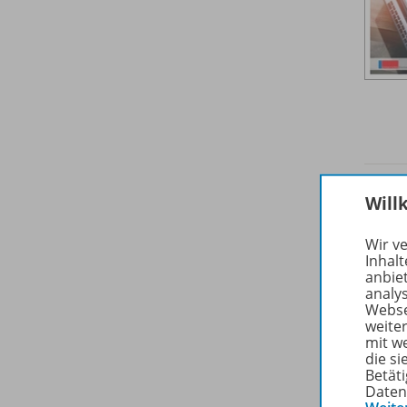
Will
Wir v
Inhalt
anbie
analy
Webse
weite
mit w
die s
Betäti
Daten