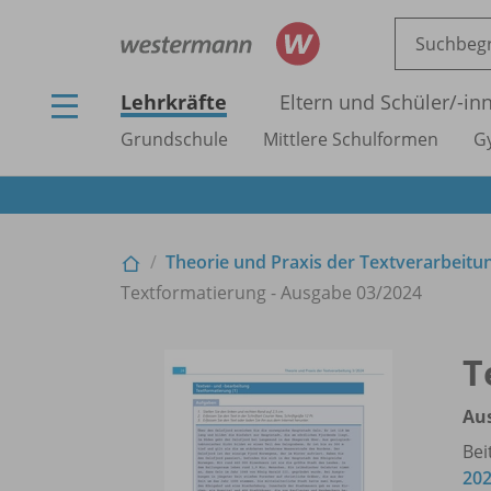
Lehrkräfte
Eltern und Schüler/
-in
Grundschule
Mittlere Schulformen
G
Theorie und Praxis der Textverarbeitu
Textformatierung - Ausgabe 03/
2024
T
Au
Bei
20