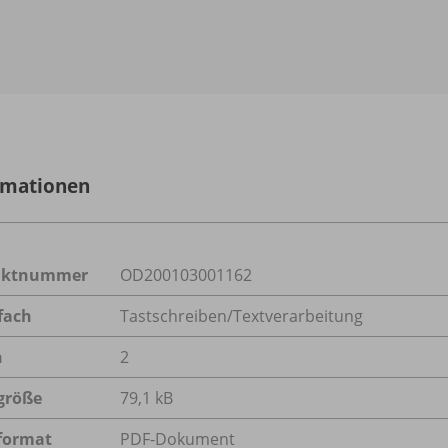
rmationen
uktnummer
OD200103001162
fach
Tastschreiben/Textverarbeitung
n
2
größe
79,1 kB
format
PDF-Dokument