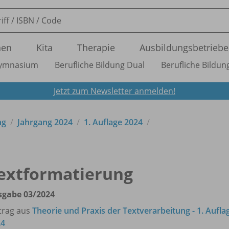
nen
Kita
Therapie
Ausbildungsbetriebe
ymnasium
Berufliche Bildung Dual
Berufliche Bildung
Jetzt zum Newsletter anmelden!
ng
Jahrgang 2024
1. Auflage 2024
extformatierung
sgabe 03/
2024
trag aus
Theorie und Praxis der Textverarbeitung - 1. Aufla
24