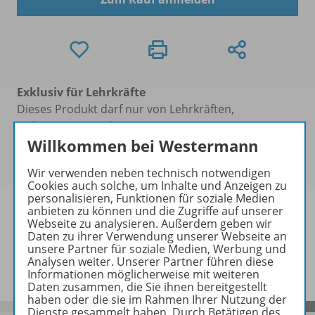
Exklusiv für Lehrkräfte
Dieses Produkt darf nur von Lehrkräften,
Referendaren/Referendarinnen und Erzieher/-innen
erworben werden. Bitte
melden Sie sich mit Ihrem
Willkommen bei Westermann
Benutzerkonto an
.
Wir verwenden neben technisch notwendigen
Cookies auch solche, um Inhalte und Anzeigen zu
personalisieren, Funktionen für soziale Medien
anbieten zu können und die Zugriffe auf unserer
Webseite zu analysieren. Außerdem geben wir
Daten zu ihrer Verwendung unserer Webseite an
Informationen
unsere Partner für soziale Medien, Werbung und
Analysen weiter. Unserer Partner führen diese
Informationen möglicherweise mit weiteren
Daten zusammen, die Sie ihnen bereitgestellt
haben oder die sie im Rahmen Ihrer Nutzung der
Dienste gesammelt haben. Durch Betätigen des