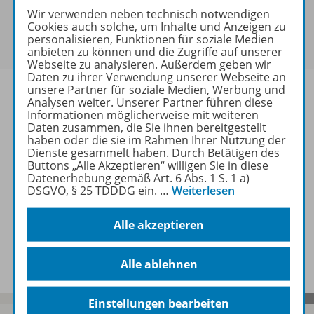
Sie haben ein passendes
Spar-Paket
?
Wir verwenden neben technisch notwendigen
Cookies auch solche, um Inhalte und Anzeigen zu
Um den für Sie gültigen Preis zu sehen,
melden Sie
personalisieren, Funktionen für soziale Medien
sich bitte an
.
anbieten zu können und die Zugriffe auf unserer
Webseite zu analysieren. Außerdem geben wir
Daten zu ihrer Verwendung unserer Webseite an
unsere Partner für soziale Medien, Werbung und
Analysen weiter. Unserer Partner führen diese
Informationen möglicherweise mit weiteren
Daten zusammen, die Sie ihnen bereitgestellt
Informationen
haben oder die sie im Rahmen Ihrer Nutzung der
Dienste gesammelt haben. Durch Betätigen des
Buttons „Alle Akzeptieren“ willigen Sie in diese
Datenerhebung gemäß Art. 6 Abs. 1 S. 1 a)
Weitere Inhalte der Ausgabe
DSGVO, § 25 TDDDG ein.
…
Weiterlesen
Alle akzeptieren
Spar-Pakete
Alle ablehnen
Einstellungen bearbeiten