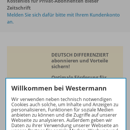
Kostenlos für Privat-Abonnenten dieser
Zeitschrift
Melden Sie sich dafür bitte mit Ihrem Kundenkonto
an.
DEUTSCH DIFFERENZIERT
abonnieren und Vorteile
sichern!
Optimale Förderung für
jedes Kind!
Willkommen bei Westermann
Die Zeitschrift erscheint als
Wir verwenden neben technisch notwendigen
Print- und als digitale Version.
Cookies auch solche, um Inhalte und Anzeigen zu
personalisieren, Funktionen für soziale Medien
Beiträge und Materialien
anbieten zu können und die Zugriffe auf unserer
können im Online-Archiv von
Webseite zu analysieren. Außerdem geben wir
DEUTSCH DIFFERENZIERT
Daten zu ihrer Verwendung unserer Webseite an