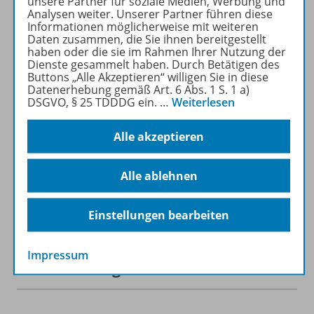
unsere Partner für soziale Medien, Werbung und
kostenlos recherchiert und
Analysen weiter. Unserer Partner führen diese
heruntergeladen werden (nur
Informationen möglicherweise mit weiteren
für Privatpersonen). Jetzt
Daten zusammen, die Sie ihnen bereitgestellt
haben oder die sie im Rahmen Ihrer Nutzung der
kostengünstig Probelesen
Dienste gesammelt haben. Durch Betätigen des
oder gleich zum Vorteilspreis
Buttons „Alle Akzeptieren“ willigen Sie in diese
abonnieren!
Datenerhebung gemäß Art. 6 Abs. 1 S. 1 a)
DSGVO, § 25 TDDDG ein.
…
Weiterlesen
ZU DEN ABO-ANGEBOTEN
Alle akzeptieren
Alle ablehnen
Informationen
Einstellungen bearbeiten
Impressum
Beschreibung