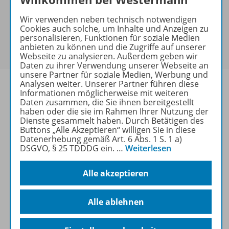
Bei Bezahlung über Paypal und Kreditkarte können
keine Sonderkonditionen gewährt werden.
Wir verwenden neben technisch notwendigen
Sie haben ein passendes
Spar-Paket
?
Cookies auch solche, um Inhalte und Anzeigen zu
personalisieren, Funktionen für soziale Medien
Um den für Sie gültigen Preis zu sehen,
melden Sie
anbieten zu können und die Zugriffe auf unserer
sich bitte an
.
Webseite zu analysieren. Außerdem geben wir
Daten zu ihrer Verwendung unserer Webseite an
unsere Partner für soziale Medien, Werbung und
Analysen weiter. Unserer Partner führen diese
Informationen möglicherweise mit weiteren
Daten zusammen, die Sie ihnen bereitgestellt
haben oder die sie im Rahmen Ihrer Nutzung der
Informationen
Dienste gesammelt haben. Durch Betätigen des
Buttons „Alle Akzeptieren“ willigen Sie in diese
Datenerhebung gemäß Art. 6 Abs. 1 S. 1 a)
DSGVO, § 25 TDDDG ein.
…
Weiterlesen
Weitere Inhalte der Ausgabe
Alle akzeptieren
Spar-Pakete
Alle ablehnen