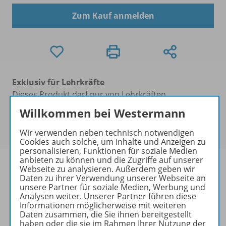
Zum Kauf anmelden
Exklusiv für Lehrkräfte
Dieses Produkt darf nur von Lehrkräften,
Referendaren/Referendarinnen und Erzieher/-innen
Willkommen bei Westermann
erworben werden. Bitte
melden Sie sich mit Ihrem
Benutzerkonto an
.
Wir verwenden neben technisch notwendigen
Cookies auch solche, um Inhalte und Anzeigen zu
personalisieren, Funktionen für soziale Medien
anbieten zu können und die Zugriffe auf unserer
Webseite zu analysieren. Außerdem geben wir
Daten zu ihrer Verwendung unserer Webseite an
unsere Partner für soziale Medien, Werbung und
Informationen
Analysen weiter. Unserer Partner führen diese
Informationen möglicherweise mit weiteren
Daten zusammen, die Sie ihnen bereitgestellt
haben oder die sie im Rahmen Ihrer Nutzung der