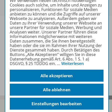
Wir verwenden neben technisch notwendigen
Um den für Sie gültigen Preis zu sehen,
melden Sie
Cookies auch solche, um Inhalte und Anzeigen zu
sich bitte an
.
personalisieren, Funktionen für soziale Medien
anbieten zu können und die Zugriffe auf unserer
Webseite zu analysieren. Außerdem geben wir
Daten zu ihrer Verwendung unserer Webseite an
unsere Partner für soziale Medien, Werbung und
Analysen weiter. Unserer Partner führen diese
Informationen möglicherweise mit weiteren
Informationen
Daten zusammen, die Sie ihnen bereitgestellt
haben oder die sie im Rahmen Ihrer Nutzung der
Dienste gesammelt haben. Durch Betätigen des
Buttons „Alle Akzeptieren“ willigen Sie in diese
Weitere Inhalte der Ausgabe
Datenerhebung gemäß Art. 6 Abs. 1 S. 1 a)
DSGVO, § 25 TDDDG ein.
…
Weiterlesen
Alle akzeptieren
Spar-Pakete
Alle ablehnen
Einstellungen bearbeiten