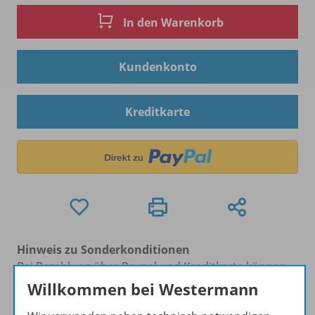
In den Warenkorb
Kundenkonto
Kreditkarte
Hinweis zu Sonderkonditionen
Bei Bezahlung über Paypal und Kreditkarte können
keine Sonderkonditionen gewährt werden.
Willkommen bei Westermann
Sie haben ein passendes
Spar-Paket
?