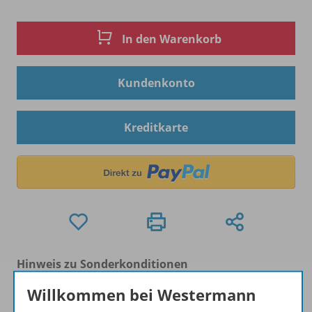
In den Warenkorb
Kundenkonto
Kreditkarte
Hinweis zu Sonderkonditionen
Bei Bezahlung über Paypal und Kreditkarte können
Willkommen bei Westermann
keine Sonderkonditionen gewährt werden.