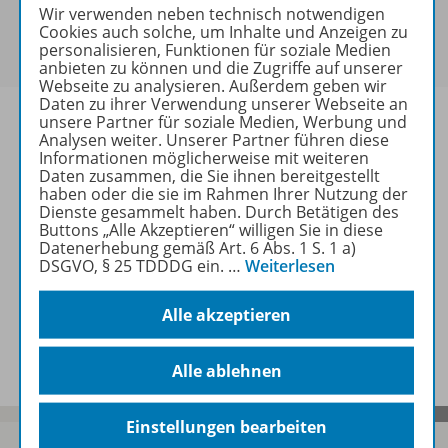
Sie haben ein passendes
Spar-Paket
?
Wir verwenden neben technisch notwendigen
Um den für Sie gültigen Preis zu sehen,
melden Sie
Cookies auch solche, um Inhalte und Anzeigen zu
personalisieren, Funktionen für soziale Medien
sich bitte an
.
anbieten zu können und die Zugriffe auf unserer
Webseite zu analysieren. Außerdem geben wir
Daten zu ihrer Verwendung unserer Webseite an
unsere Partner für soziale Medien, Werbung und
Analysen weiter. Unserer Partner führen diese
Informationen möglicherweise mit weiteren
Daten zusammen, die Sie ihnen bereitgestellt
Informationen
haben oder die sie im Rahmen Ihrer Nutzung der
Dienste gesammelt haben. Durch Betätigen des
Buttons „Alle Akzeptieren“ willigen Sie in diese
Datenerhebung gemäß Art. 6 Abs. 1 S. 1 a)
Weitere Inhalte der Ausgabe
DSGVO, § 25 TDDDG ein.
…
Weiterlesen
Alle akzeptieren
Spar-Pakete
Alle ablehnen
Einstellungen bearbeiten