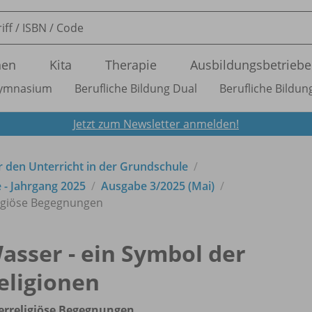
nen
Kita
Therapie
Ausbildungsbetriebe
ymnasium
Berufliche Bildung Dual
Berufliche Bildung
Jetzt zum Newsletter anmelden!
ür den Unterricht in der Grundschule
e - Jahrgang 2025
Ausgabe 3/
2025 (Mai)
eligiöse Begegnungen
asser - ein Symbol der
eligionen
erreligiöse Begegnungen