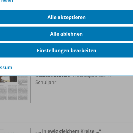
rlesen
Alle akzeptieren
ere Inhalte der Ausgabe
Alle ablehnen
Wasser in seiner Vielfalt entdecken
Einstellungen bearbeiten
OD20
Sofort verfügbar
essum
Dateiformat:
PDF-Dokument
Klassenstufen:
1. Schuljahr bis 4.
Schuljahr
„... in ewig gleichem Kreise ...“