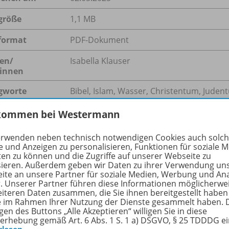
größe
1,1 MB
format
PDF-Dokument
en/
Isabella Klauser
innen
gworte
Bibel, Islam, Wasser, Christentum, Judent
Symbol
kommen bei Westermann
erwenden neben technisch notwendigen Cookies auch solc
e und Anzeigen zu personalisieren, Funktionen für soziale 
hreibung
ten zu können und die Zugriffe auf unserer Webseite zu
sieren. Außerdem geben wir Daten zu ihrer Verwendung un
ite an unsere Partner für soziale Medien, Werbung und An
r. Unserer Partner führen diese Informationen möglicherwe
eiteren Daten zusammen, die Sie ihnen bereitgestellt haben
r hat in den monoteistischen Religionen Christentum, Jude
ie im Rahmen Ihrer Nutzung der Dienste gesammelt haben. 
r erleben das Wasser in kleinen Übungen als verbindendes 
gen des Buttons „Alle Akzeptieren“ willigen Sie in diese
erhebung gemäß Art. 6 Abs. 1 S. 1 a) DSGVO, § 25 TDDDG e