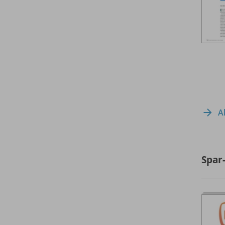
A
Spar