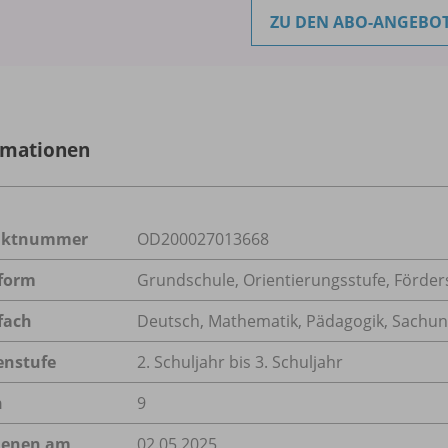
ZU DEN ABO-ANGEBO
rmationen
uktnummer
OD200027013668
form
Grundschule, Orientierungsstufe, Förder
fach
Deutsch
,
Mathematik
,
Pädagogik
,
Sachun
enstufe
2. Schuljahr bis 3. Schuljahr
n
9
ienen am
02.05.2025