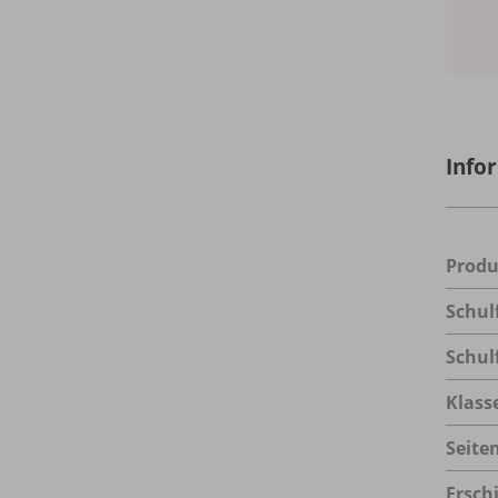
Info
Prod
Schul
Schul
Klass
Seite
Ersch