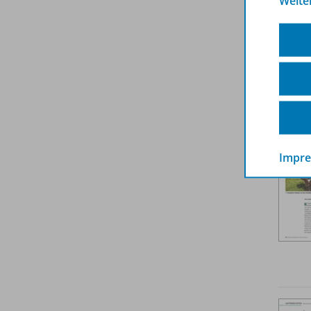
Weite
Weit
Impr