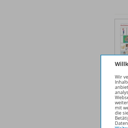
Will
Wir v
Inhalt
anbie
analy
Webse
weite
mit w
die s
Betäti
Daten