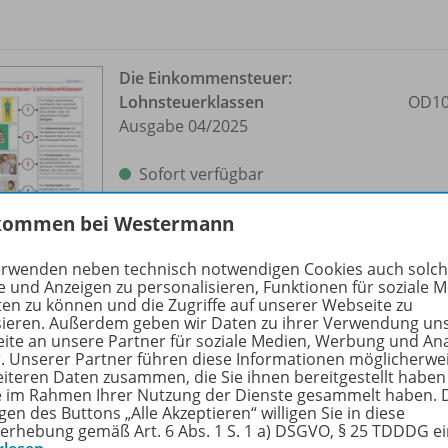
Die Einkommensteuer:
Lohnsteuerklassen
OD10
Ausgabe 04/
2025
Sofort verfügbar
Dateiformat:
PDF-Dokument
kommen bei Westermann
erwenden neben technisch notwendigen Cookies auch solc
e und Anzeigen zu personalisieren, Funktionen für soziale 
ten zu können und die Zugriffe auf unserer Webseite zu
sieren. Außerdem geben wir Daten zu ihrer Verwendung un
ite an unsere Partner für soziale Medien, Werbung und An
r. Unserer Partner führen diese Informationen möglicherwe
Solidaritätsprinzip und
eiteren Daten zusammen, die Sie ihnen bereitgestellt haben
Äquivalenzprinzip
OD10
ie im Rahmen Ihrer Nutzung der Dienste gesammelt haben. 
gen des Buttons „Alle Akzeptieren“ willigen Sie in diese
Ausgabe 04/
2025
erhebung gemäß Art. 6 Abs. 1 S. 1 a) DSGVO, § 25 TDDDG e