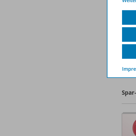
Weite
A
Impr
Spar