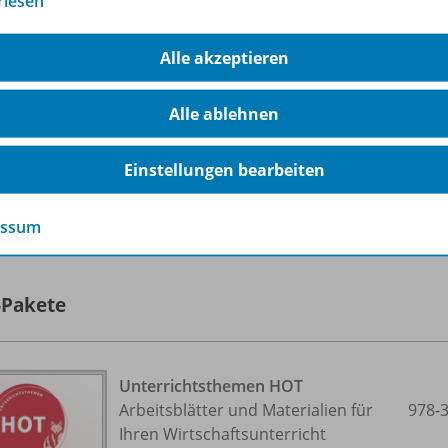
rlesen
Sofort verfügbar
Dateiformat:
PDF-Dokument
Alle akzeptieren
Alle ablehnen
Einstellungen bearbeiten
lle 28 Inhalte dieser Ausgabe anzeigen
essum
-Pakete
Unterrichtsthemen HOT
Arbeitsblätter und Materialien für
978-
Ihren Wirtschaftsunterricht