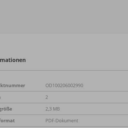
rmationen
uktnummer
OD100206002990
n
2
größe
2,3 MB
format
PDF-Dokument