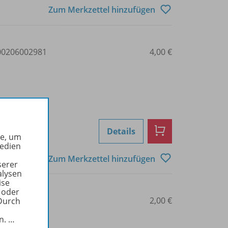
Zum Merkzettel hinzufügen
0206002981
4,00 €
Details
he, um
Medien
Zum Merkzettel hinzufügen
serer
alysen
ise
 oder
0206002982
2,00 €
Durch
in.
…