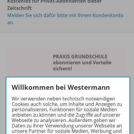
Kostenlos für Privat-Abonnenten dieser
Zeitschrift
Melden Sie sich dafür bitte mit Ihrem Kundenkonto
an.
PRAXIS GRUNDSCHULE
abonnieren und Vorteile
sichern!
Spaß am Unterrichten
Willkommen bei Westermann
Die Zeitschrift erscheint als
Wir verwenden neben technisch notwendigen
Print- und als digitale Version.
Cookies auch solche, um Inhalte und Anzeigen zu
Beiträge und Materialien
personalisieren, Funktionen für soziale Medien
können im Online-Archiv von
anbieten zu können und die Zugriffe auf unserer
Webseite zu analysieren. Außerdem geben wir
PRAXIS GRUNDSCHULE
Daten zu ihrer Verwendung unserer Webseite an
kostenlos recherchiert und
unsere Partner für soziale Medien, Werbung und