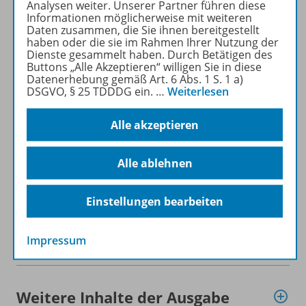
heruntergeladen werden (nur
Analysen weiter. Unserer Partner führen diese
Informationen möglicherweise mit weiteren
für Privatpersonen).
Daten zusammen, die Sie ihnen bereitgestellt
Jetzt kostengünstig
haben oder die sie im Rahmen Ihrer Nutzung der
Probelesen oder gleich zum
Dienste gesammelt haben. Durch Betätigen des
Buttons „Alle Akzeptieren“ willigen Sie in diese
Vorteilspreis abonnieren!
Datenerhebung gemäß Art. 6 Abs. 1 S. 1 a)
DSGVO, § 25 TDDDG ein.
…
Weiterlesen
ZU DEN ABO-ANGEBOTEN
Alle akzeptieren
Alle ablehnen
Informationen
Einstellungen bearbeiten
Impressum
Beschreibung
Weitere Inhalte der Ausgabe