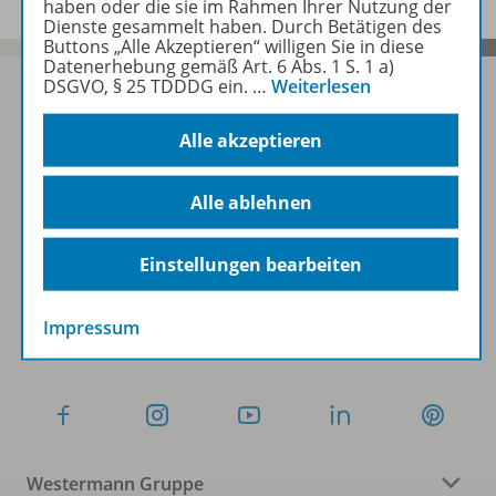
haben oder die sie im Rahmen Ihrer Nutzung der
Dienste gesammelt haben. Durch Betätigen des
Buttons „Alle Akzeptieren“ willigen Sie in diese
Datenerhebung gemäß Art. 6 Abs. 1 S. 1 a)
DSGVO, § 25 TDDDG ein.
…
Weiterlesen
Alle akzeptieren
Sofort profitieren
Alle ablehnen
Zum Newsletter anmelden
Einstellungen bearbeiten
Folgen Sie uns auf Social Media
Impressum
Westermann Gruppe