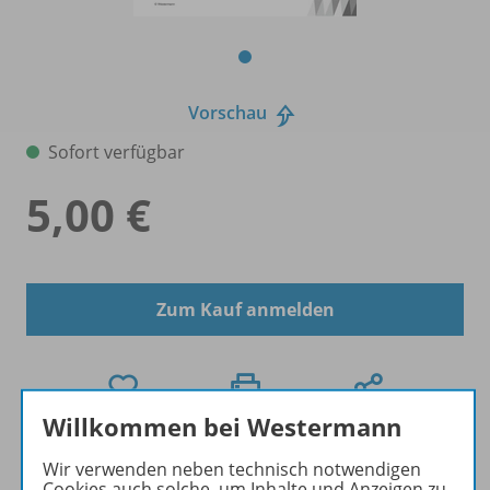
Vorschau
Sofort verfügbar
5,00 €
Zum Kauf anmelden
Willkommen bei Westermann
Exklusiv für Lehrkräfte
Wir verwenden neben technisch notwendigen
Dieses Produkt darf nur von Lehrkräften,
Cookies auch solche, um Inhalte und Anzeigen zu