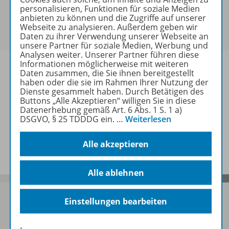
Referendaren/Referendarinnen und Erzieher/-innen
personalisieren, Funktionen für soziale Medien
anbieten zu können und die Zugriffe auf unserer
erworben werden. Bitte
melden Sie sich mit Ihrem
Webseite zu analysieren. Außerdem geben wir
Benutzerkonto an
.
Daten zu ihrer Verwendung unserer Webseite an
unsere Partner für soziale Medien, Werbung und
Analysen weiter. Unserer Partner führen diese
Informationen möglicherweise mit weiteren
Daten zusammen, die Sie ihnen bereitgestellt
haben oder die sie im Rahmen Ihrer Nutzung der
Dienste gesammelt haben. Durch Betätigen des
Informationen
Buttons „Alle Akzeptieren“ willigen Sie in diese
Datenerhebung gemäß Art. 6 Abs. 1 S. 1 a)
DSGVO, § 25 TDDDG ein.
…
Weiterlesen
Beschreibung
Alle akzeptieren
Alle ablehnen
Einstellungen bearbeiten
Sofort profitieren