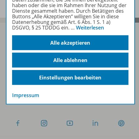
haben oder die sie im Rahmen Ihrer Nutzung der
Dienste gesammelt haben. Durch Betätigen des
Buttons „Alle Akzeptieren“ willigen Sie in diese
Datenerhebung gemäß Art. 6 Abs. 1 S. 1 a)
DSGVO, § 25 TDDDG ein.
…
Weiterlesen
Alle akzeptieren
Sofort profitieren
Alle ablehnen
Zum Newsletter anmelden
Einstellungen bearbeiten
Impressum
Folgen Sie uns auf Social Media