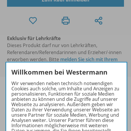
Exklusiv für Lehrkräfte
Dieses Produkt darf nur von Lehrkräften,
Referendaren/Referendarinnen und Erzieher/-innen
erworben werden. Bitte
melden Sie sich mit Ihrem
Benutzerkonto an
.
Willkommen bei Westermann
Wir verwenden neben technisch notwendigen
Cookies auch solche, um Inhalte und Anzeigen zu
personalisieren, Funktionen für soziale Medien
anbieten zu können und die Zugriffe auf unserer
Informationen
Webseite zu analysieren. Außerdem geben wir
Daten zu ihrer Verwendung unserer Webseite an
unsere Partner für soziale Medien, Werbung und
Analysen weiter. Unserer Partner führen diese
Informationen möglicherweise mit weiteren
Lösungen zu folgenden Werken
Daten zusammen, die Sie ihnen bereitgestellt