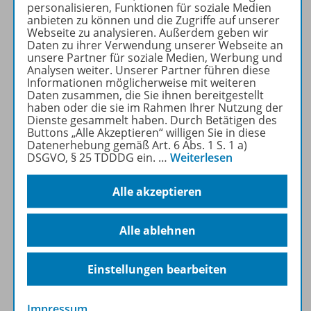
Jetzt kostengünstig
personalisieren, Funktionen für soziale Medien
Probelesen oder gleich zum
anbieten zu können und die Zugriffe auf unserer
Webseite zu analysieren. Außerdem geben wir
Vorteilspreis abonnieren!
Daten zu ihrer Verwendung unserer Webseite an
unsere Partner für soziale Medien, Werbung und
Analysen weiter. Unserer Partner führen diese
ZU DEN ABO-ANGEBOTEN
Informationen möglicherweise mit weiteren
Daten zusammen, die Sie ihnen bereitgestellt
haben oder die sie im Rahmen Ihrer Nutzung der
Dienste gesammelt haben. Durch Betätigen des
Buttons „Alle Akzeptieren“ willigen Sie in diese
Datenerhebung gemäß Art. 6 Abs. 1 S. 1 a)
DSGVO, § 25 TDDDG ein.
…
Weiterlesen
Produktinformationen
Alle akzeptieren
Beschreibung
Alle ablehnen
Inhalte
Einstellungen bearbeiten
Impressum