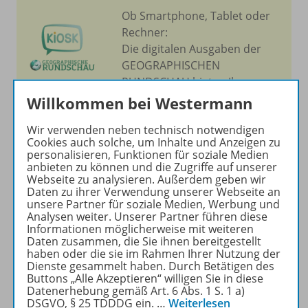
Ob Smartphone, Tablet oder
Rechner:
Die digitalen Ausgaben der
GEOGRAPHISCHEN
RUNDSCHAU bieten Ihnen
einen schnellen und
Willkommen bei Westermann
komfortablen Zugriff auf alle
Wir verwenden neben technisch notwendigen
wissenschaftlichen Artikel.
Cookies auch solche, um Inhalte und Anzeigen zu
personalisieren, Funktionen für soziale Medien
anbieten zu können und die Zugriffe auf unserer
ZUM ZEITSCHRIFTENKIOSK
Webseite zu analysieren. Außerdem geben wir
Daten zu ihrer Verwendung unserer Webseite an
unsere Partner für soziale Medien, Werbung und
Analysen weiter. Unserer Partner führen diese
Informationen möglicherweise mit weiteren
Daten zusammen, die Sie ihnen bereitgestellt
haben oder die sie im Rahmen Ihrer Nutzung der
Produktinformationen
Dienste gesammelt haben. Durch Betätigen des
Buttons „Alle Akzeptieren“ willigen Sie in diese
Datenerhebung gemäß Art. 6 Abs. 1 S. 1 a)
DSGVO, § 25 TDDDG ein.
…
Weiterlesen