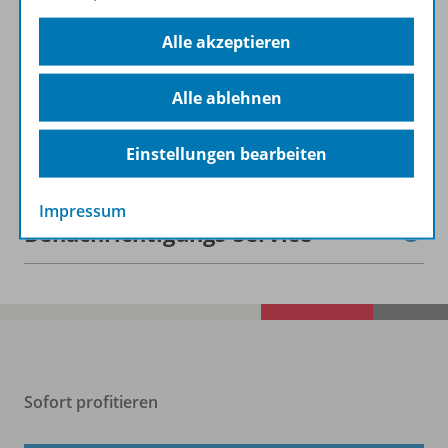
Beschreibung
Alle akzeptieren
Bezugsbedingungen
Alle ablehnen
Zugehörige Produkte
Einstellungen bearbeiten
Impressum
Benachrichtigungs-Service
Sofort profitieren