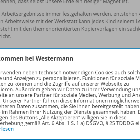
ennen, dass selbst unsere Erde ein riesiger Magnet ist.
 Arbeitsergebnisse immer festgehalten werden, entstehen v
en Arbeitsweise mit der Werkstatt kann jedes Kind seinem 
steht mit den themenorientierten Kopiervorlagen ein sachk
icht.
che:
NMG, Lesen, Schreiben, Wahrnehmung, Rechnen, Konze
kommen bei Westermann
stufe:
für das 1. und 2. Schuljahr, in Jahrgangsklassen od
erwenden neben technisch notwendigen Cookies auch solc
Basisstufe, Schuleingangsphase)
e und Anzeigen zu personalisieren, Funktionen für soziale 
ten zu können und die Zugriffe auf unserer Webseite zu
t
: je 80 Seiten mit 20 Werkstattaufgaben – dazu passende Auf
sieren. Außerdem geben wir Daten zu ihrer Verwendung un
ite an unsere Partner für soziale Medien, Werbung und An
chiedlichen Schwierigkeitsgraden), Vorbereitungs- und Arb
r. Unserer Partner führen diese Informationen möglicherwe
ielen, Schwerpunkt und Lehrplanbezug, Ergänzungsmateriali
eiteren Daten zusammen, die Sie ihnen bereitgestellt haben
 kartonierte Lesekarten und Spielvorlagen.
ie im Rahmen Ihrer Nutzung der Dienste gesammelt haben. 
gen des Buttons „Alle Akzeptieren“ willigen Sie in diese
erhebung gemäß Art. 6 Abs. 1 S. 1 a) DSGVO, § 25 TDDDG e
rfahren Sie mehr über die Reihe
rlesen