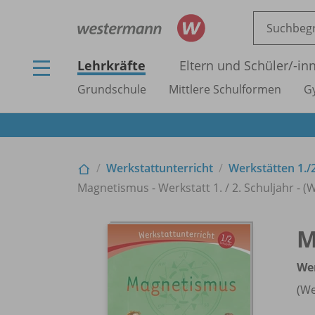
Lehrkräfte
Eltern und Schüler/
-in
Grundschule
Mittlere Schulformen
G
Werkstattunterricht
Werkstätten 1./
Magnetismus - Werkstatt 1. /
2. Schuljahr - (
M
Wer
(We