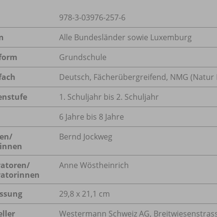
978-3-03976-257-6
n
Alle Bundesländer sowie Luxemburg
form
Grundschule
fach
Deutsch
,
Fächerübergreifend
,
NMG (Natur 
enstufe
1. Schuljahr bis 2. Schuljahr
6 Jahre bis 8 Jahre
en/
Bernd Jockweg
innen
ratoren/
Anne Wöstheinrich
tratorinnen
ssung
29,8 x 21,1 cm
ller
Westermann Schweiz AG, Breitwiesenstrasse