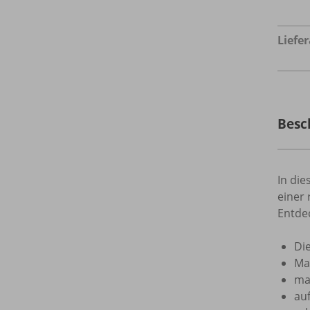
Liefe
Besc
In di
einer 
Entde
Di
Ma
ma
au