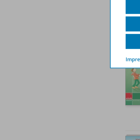
Zuge
Impr