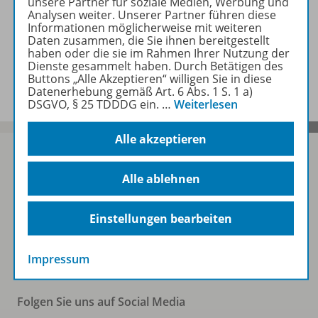
unsere Partner für soziale Medien, Werbung und
Zugehörige Produkte
Analysen weiter. Unserer Partner führen diese
Informationen möglicherweise mit weiteren
Daten zusammen, die Sie ihnen bereitgestellt
haben oder die sie im Rahmen Ihrer Nutzung der
Dienste gesammelt haben. Durch Betätigen des
Benachrichtigungs-Service
Buttons „Alle Akzeptieren“ willigen Sie in diese
Datenerhebung gemäß Art. 6 Abs. 1 S. 1 a)
DSGVO, § 25 TDDDG ein.
…
Weiterlesen
Alle akzeptieren
Alle ablehnen
Sofort profitieren
Einstellungen bearbeiten
Zum Newsletter anmelden
Impressum
Folgen Sie uns auf Social Media