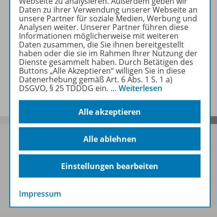
Webseite zu analysieren. Außerdem geben wir
Zugehörige Produkte
Daten zu ihrer Verwendung unserer Webseite an
unsere Partner für soziale Medien, Werbung und
Analysen weiter. Unserer Partner führen diese
Informationen möglicherweise mit weiteren
Screenshot
Daten zusammen, die Sie ihnen bereitgestellt
haben oder die sie im Rahmen Ihrer Nutzung der
Dienste gesammelt haben. Durch Betätigen des
Buttons „Alle Akzeptieren“ willigen Sie in diese
Datenerhebung gemäß Art. 6 Abs. 1 S. 1 a)
Benachrichtigungs-Service
DSGVO, § 25 TDDDG ein.
…
Weiterlesen
Alle akzeptieren
Alle ablehnen
Sofort profitieren
Einstellungen bearbeiten
Impressum
Zum Newsletter anmelden