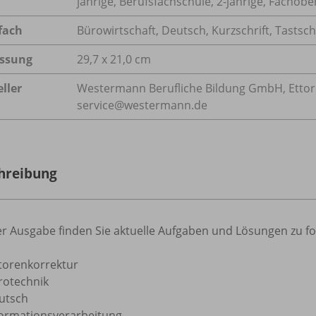
jährige, Berufsfachschule, 2-jährige, Fachobe
fach
Bürowirtschaft
,
Deutsch
,
Kurzschrift
,
Tastsch
ssung
29,7 x 21,0 cm
ller
Westermann Berufliche Bildung GmbH, Ettore-B
service@westermann.de
hreibung
der Ausgabe finden Sie aktuelle Aufgaben und Lösungen zu 
torenkorrektur
rotechnik
utsch
formationsverarbeitung