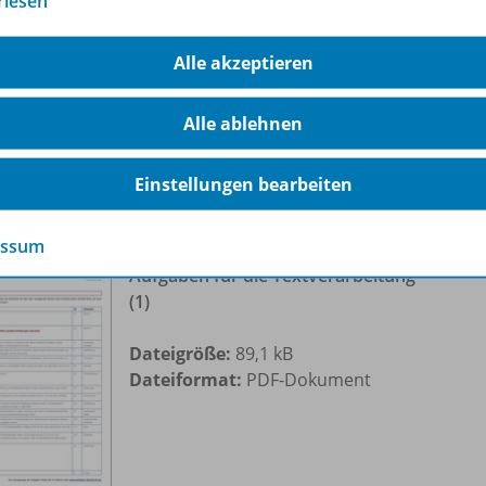
rlesen
Dateiformat:
PDF-Dokument
Alle akzeptieren
Alle ablehnen
Einstellungen bearbeiten
verarbeitung
essum
Aufgaben für die Textverarbeitung
(1)
Dateigröße:
89,1 kB
Dateiformat:
PDF-Dokument