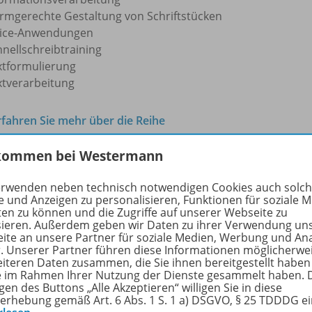
rmgerechte Gestaltung von Schriftstücken
fice-Anwendungen
hnellschreibtraining
xtformulierung
xtverarbeitung
rfahren Sie mehr über die Reihe
kommen bei Westermann
lte
erwenden neben technisch notwendigen Cookies auch solc
e und Anzeigen zu personalisieren, Funktionen für soziale 
ten zu können und die Zugriffe auf unserer Webseite zu
sieren. Außerdem geben wir Daten zu ihrer Verwendung un
ite an unsere Partner für soziale Medien, Werbung und An
ers Illustrierte - Ausgabe 5/
2008
r. Unserer Partner führen diese Informationen möglicherwe
eiteren Daten zusammen, die Sie ihnen bereitgestellt haben
Winklers Illustrierte
ie im Rahmen Ihrer Nutzung der Dienste gesammelt haben. 
gen des Buttons „Alle Akzeptieren“ willigen Sie in diese
erhebung gemäß Art. 6 Abs. 1 S. 1 a) DSGVO, § 25 TDDDG e
Dateigröße:
3,4 MB