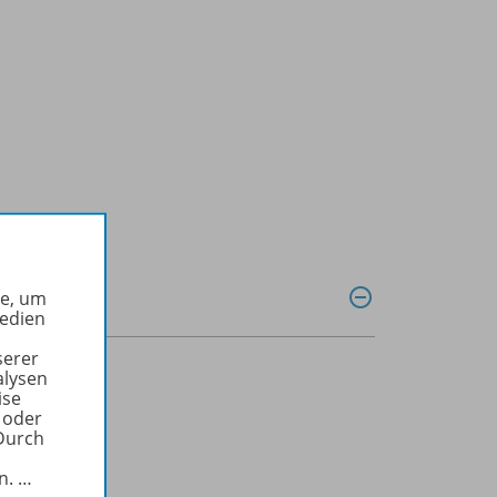
he, um
Medien
serer
alysen
ise
 oder
Durch
in.
…