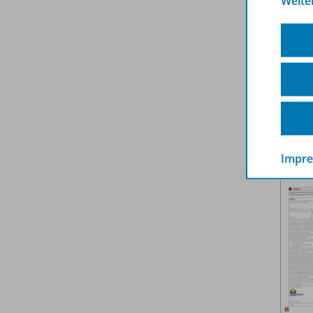
Weite
Text
Impr