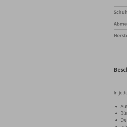
Schul
Abme
Herste
Besc
In je
Au
Bü
De
In