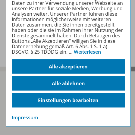
Daten zu ihrer Verwendung unserer Webseite an
unsere Partner für soziale Medien, Werbung und
Analysen weiter. Unserer Partner führen diese
Informationen möglicherweise mit weiteren
Empfehlungen der Redaktion
Daten zusammen, die Sie ihnen bereitgestellt
haben oder die sie im Rahmen Ihrer Nutzung der
Dienste gesammelt haben. Durch Betätigen des
Buttons „Alle Akzeptieren“ willigen Sie in diese
Benachrichtigungs-Service
Datenerhebung gemäß Art. 6 Abs. 1 S. 1 a)
DSGVO, § 25 TDDDG ein.
…
Weiterlesen
Alle akzeptieren
Alle ablehnen
Sofort profitieren
Einstellungen bearbeiten
Zum Newsletter anmelden
Impressum