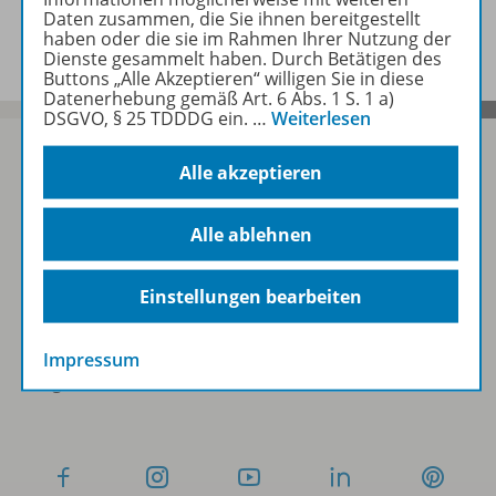
Benachrichtigungs-Service
Daten zusammen, die Sie ihnen bereitgestellt
haben oder die sie im Rahmen Ihrer Nutzung der
Dienste gesammelt haben. Durch Betätigen des
Buttons „Alle Akzeptieren“ willigen Sie in diese
Datenerhebung gemäß Art. 6 Abs. 1 S. 1 a)
DSGVO, § 25 TDDDG ein.
…
Weiterlesen
Alle akzeptieren
Sofort profitieren
Alle ablehnen
Zum Newsletter anmelden
Einstellungen bearbeiten
Impressum
Folgen Sie uns auf Social Media