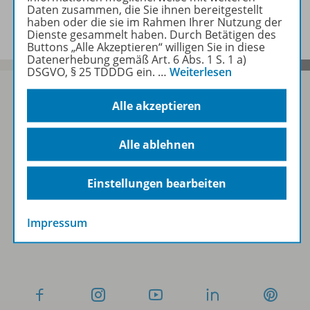
Zugehörige Produkte
Daten zusammen, die Sie ihnen bereitgestellt
haben oder die sie im Rahmen Ihrer Nutzung der
Dienste gesammelt haben. Durch Betätigen des
Buttons „Alle Akzeptieren“ willigen Sie in diese
Datenerhebung gemäß Art. 6 Abs. 1 S. 1 a)
DSGVO, § 25 TDDDG ein.
…
Weiterlesen
Alle akzeptieren
Sofort profitieren
Alle ablehnen
Zum Newsletter anmelden
Einstellungen bearbeiten
Impressum
Folgen Sie uns auf Social Media