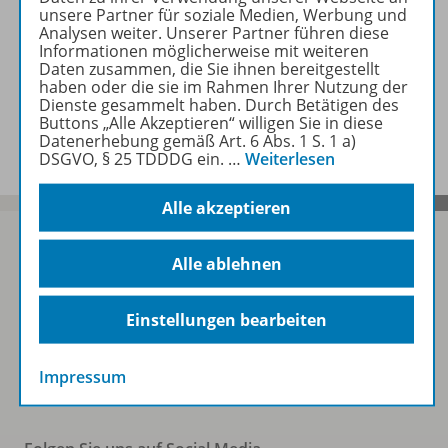
unsere Partner für soziale Medien, Werbung und
Analysen weiter. Unserer Partner führen diese
Zugehörige Produkte
Informationen möglicherweise mit weiteren
Daten zusammen, die Sie ihnen bereitgestellt
haben oder die sie im Rahmen Ihrer Nutzung der
Dienste gesammelt haben. Durch Betätigen des
Benachrichtigungs-Service
Buttons „Alle Akzeptieren“ willigen Sie in diese
Datenerhebung gemäß Art. 6 Abs. 1 S. 1 a)
DSGVO, § 25 TDDDG ein.
…
Weiterlesen
Alle akzeptieren
Alle ablehnen
Sofort profitieren
Einstellungen bearbeiten
Zum Newsletter anmelden
Impressum