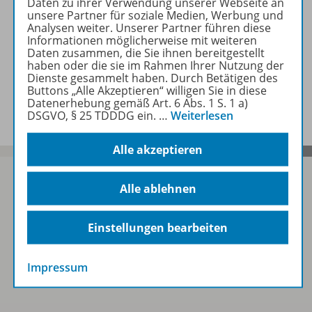
Daten zu ihrer Verwendung unserer Webseite an
unsere Partner für soziale Medien, Werbung und
Analysen weiter. Unserer Partner führen diese
Video
Informationen möglicherweise mit weiteren
Daten zusammen, die Sie ihnen bereitgestellt
haben oder die sie im Rahmen Ihrer Nutzung der
Dienste gesammelt haben. Durch Betätigen des
Buttons „Alle Akzeptieren“ willigen Sie in diese
Benachrichtigungs-Service
Datenerhebung gemäß Art. 6 Abs. 1 S. 1 a)
DSGVO, § 25 TDDDG ein.
…
Weiterlesen
Alle akzeptieren
Alle ablehnen
Sofort profitieren
Einstellungen bearbeiten
Zum Newsletter anmelden
Impressum