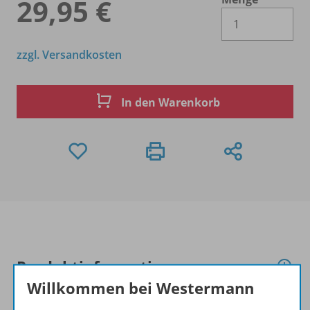
29,95 €
Es 
zzgl. Versandkosten
In den Warenkorb
Produktinformationen
Willkommen bei Westermann