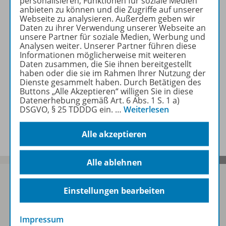
personalisieren, Funktionen für soziale Medien
Erforderliche Kontrollgeräte
anbieten zu können und die Zugriffe auf unserer
Webseite zu analysieren. Außerdem geben wir
Daten zu ihrer Verwendung unserer Webseite an
unsere Partner für soziale Medien, Werbung und
Zugehörige Produkte
Analysen weiter. Unserer Partner führen diese
Informationen möglicherweise mit weiteren
Daten zusammen, die Sie ihnen bereitgestellt
haben oder die sie im Rahmen Ihrer Nutzung der
Auch in Paketen erhältlich
Dienste gesammelt haben. Durch Betätigen des
Buttons „Alle Akzeptieren“ willigen Sie in diese
Datenerhebung gemäß Art. 6 Abs. 1 S. 1 a)
DSGVO, § 25 TDDDG ein.
…
Weiterlesen
Benachrichtigungs-Service
Alle akzeptieren
Alle ablehnen
Einstellungen bearbeiten
Sofort profitieren
Impressum