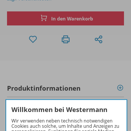
In den Warenkorb
Produktinformationen
Willkommen bei Westermann
Beschreibung
Wir verwenden neben technisch notwendigen
Cookies auch solche, um Inhalte und Anzeigen zu