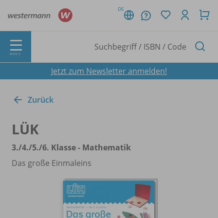
DE
MENÜ
Jetzt zum Newsletter anmelden!
Zurück
LÜK
3./
4./
5./
6. Klasse - Mathematik
Das große Einmaleins