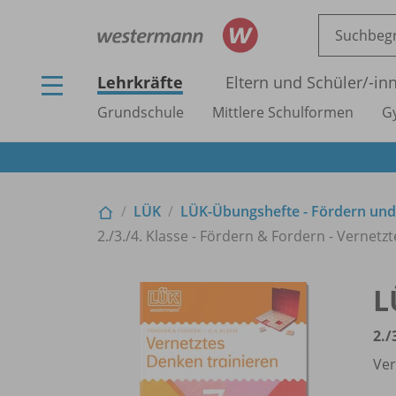
Lehrkräfte
Eltern und Schüler/
-in
Grundschule
Mittlere Schulformen
G
LÜK
LÜK-Übungshefte - Fördern und
2./
3./
4. Klasse - Fördern & Fordern - Vernetz
L
2./
Ver