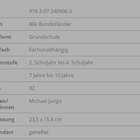
978-3-07-240906-3
n
Alle Bundesländer
form
Grundschule
fach
Fachunabhängig
enstufe
2. Schuljahr bis 4. Schuljahr
7 Jahre bis 10 Jahre
n
32
en/
Michael Junga
innen
ssung
23,5 x 15,4 cm
ndart
geheftet