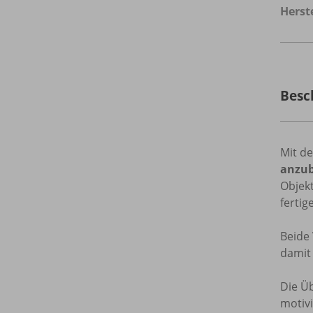
Herste
Besc
Mit d
anzub
Objek
fertig
Beide
damit 
Die Ü
motivi