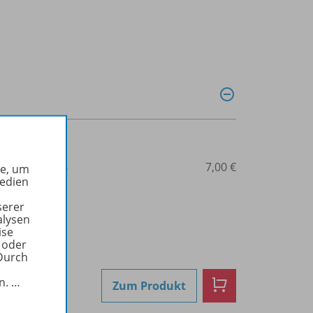
3-07-240905-6
7,00 €
he, um
Medien
serer
alysen
ise
 oder
Durch
in.
…
Zum Produkt