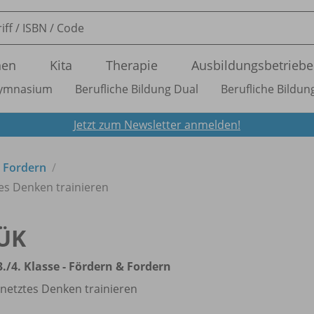
nen
Kita
Therapie
Ausbildungsbetriebe
ymnasium
Berufliche Bildung Dual
Berufliche Bildung
Jetzt zum Newsletter anmelden!
 Fordern
tes Denken trainieren
ÜK
3./
4. Klasse - Fördern & Fordern
netztes Denken trainieren