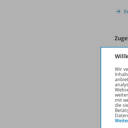
E
Zuge
Will
Wir v
Inhalt
anbie
analy
Webse
weite
mit w
die s
Betäti
Daten
Weite