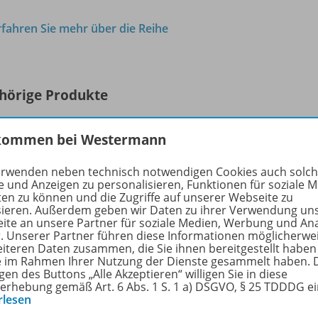
rfahren Sie mehr über die Reihe
hörige Produkte
kommen bei Westermann
LÜK
1./
2./
3. Klasse - Fördern & Fordern
978-
erwenden neben technisch notwendigen Cookies auch solc
e und Anzeigen zu personalisieren, Funktionen für soziale 
ten zu können und die Zugriffe auf unserer Webseite zu
Vernetztes Denken
sieren. Außerdem geben wir Daten zu ihrer Verwendung un
ite an unsere Partner für soziale Medien, Werbung und An
Lieferbar
r. Unserer Partner führen diese Informationen möglicherwe
eiteren Daten zusammen, die Sie ihnen bereitgestellt haben
ie im Rahmen Ihrer Nutzung der Dienste gesammelt haben. 
gen des Buttons „Alle Akzeptieren“ willigen Sie in diese
erhebung gemäß Art. 6 Abs. 1 S. 1 a) DSGVO, § 25 TDDDG e
rlesen