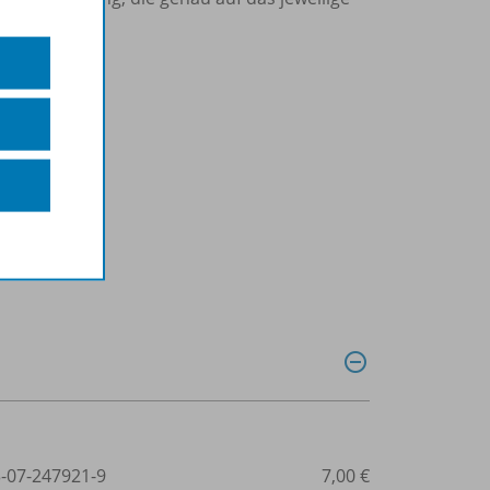
n
3-07-247921-9
7,00 €