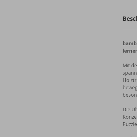
Besc
bambi
lerne
Mit 
spann
Holztr
beweg
beson
Die Ü
Konze
Puzzle