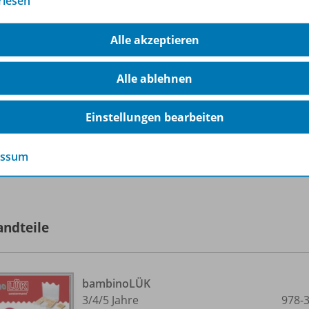
rlesen
 und den Lernfortschritt abgestimmt werden kann.
Alle akzeptieren
rdert Konzentration, logisches Denken und Wahrnehmung
ärkt Feinmotorik
Alle ablehnen
bstständiges Lernen mit direkter Selbstkontrolle
oße Auswahl an Übungsheften für verschiedene Altersstufe
Einstellungen bearbeiten
ambinoLÜK Kinder spielerisch fördern.
essum
rfahren Sie mehr über die Reihe
andteile
bambinoLÜK
3/
4/
5 Jahre
978-