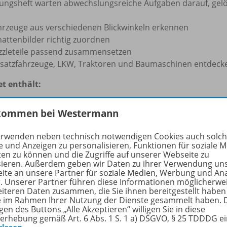
ungsheft warten abwechslungsreiche Aufgaben darauf, gelö
hrzeuge aus verschiedenen Blickwinkeln erkennen
hattenbilder richtig zuordnen
zzleteile passend zusammensetzen
nsatzfahrzeuge, LKW, Traktoren und Baumaschinen entdeck
et enthält:
s bambinoLÜK-Übungsheft
„Meine siku Fahrzeuge – Logi
kommen bei Westermann
ordnungsübungen.
n
siku Feuerwehr Unimog
als besonderes Extra.
erwenden neben technisch notwendigen Cookies auch solc
s
bambinoLÜK-Kontrollgerät
mit sechs Symbol-Aufgabenpl
e und Anzeigen zu personalisieren, Funktionen für soziale 
ten zu können und die Zugriffe auf unserer Webseite zu
ngshefte – ideal für selbstständiges Lernen mit direkter Se
sieren. Außerdem geben wir Daten zu ihrer Verwendung un
ite an unsere Partner für soziale Medien, Werbung und An
inoLÜK
ist ein bewährtes Lernspiel für Kinder zwischen
2 u
r. Unserer Partner führen diese Informationen möglicherwe
ge Fähigkeiten spielerisch zu entwickeln. Durch die alter
eiteren Daten zusammen, die Sie ihnen bereitgestellt haben
ie im Rahmen Ihrer Nutzung der Dienste gesammelt haben. 
ehmung, logisches Denken, Konzentrationsfähigkeit u
gen des Buttons „Alle Akzeptieren“ willigen Sie in diese
chen und kindgerechten Konzepts lernen Kinder selbstständ
erhebung gemäß Art. 6 Abs. 1 S. 1 a) DSGVO, § 25 TDDDG e
sheften zu verschiedenen Themen ermöglicht eine individuel