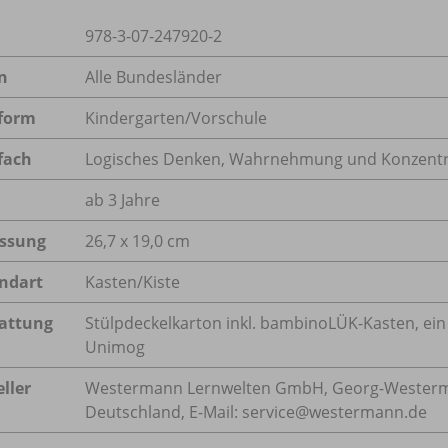
978-3-07-247920-2
n
Alle Bundesländer
form
Kindergarten/
Vorschule
fach
Logisches Denken
,
Wahrnehmung und Konzentr
ab 3 Jahre
ssung
26,7 x 19,0 cm
ndart
Kasten/Kiste
attung
Stülpdeckelkarton inkl. bambinoLÜK-Kasten, ei
Unimog
ller
Westermann Lernwelten GmbH, Georg-Westerma
Deutschland, E-Mail: service@westermann.de