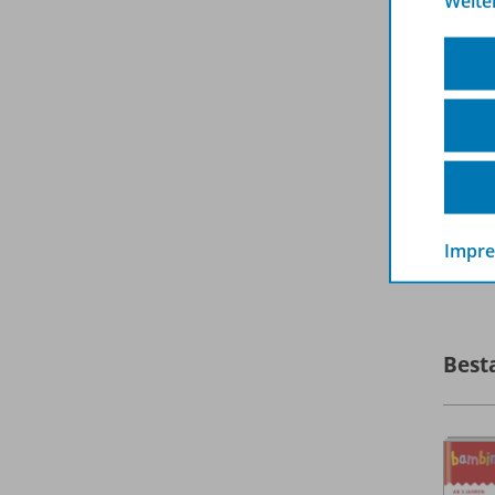
Weite
Alter
Fö
St
Sel
Gr
Mit b
Impr
E
Best