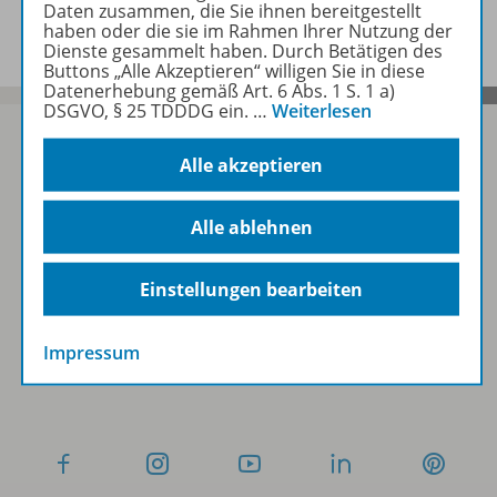
Benachrichtigungs-Service
Daten zusammen, die Sie ihnen bereitgestellt
haben oder die sie im Rahmen Ihrer Nutzung der
Dienste gesammelt haben. Durch Betätigen des
Buttons „Alle Akzeptieren“ willigen Sie in diese
Datenerhebung gemäß Art. 6 Abs. 1 S. 1 a)
DSGVO, § 25 TDDDG ein.
…
Weiterlesen
Alle akzeptieren
Sofort profitieren
Alle ablehnen
Zum Newsletter anmelden
Einstellungen bearbeiten
Impressum
Folgen Sie uns auf Social Media