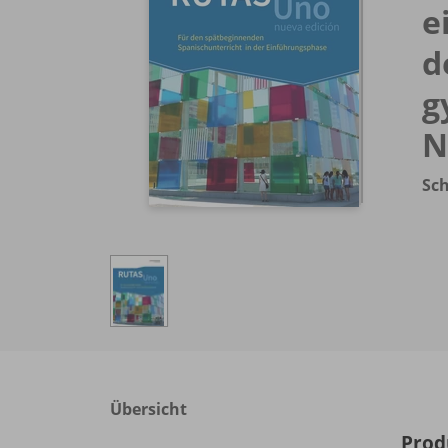
e
d
g
N
Sc
Übersicht
Prod