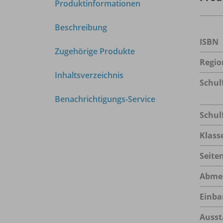
Produktinformationen
Beschreibung
ISBN
Zugehörige Produkte
Regio
Inhaltsverzeichnis
Schul
Benachrichtigungs-Service
Schul
Klass
Seite
Abme
Einba
Ausst