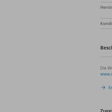
Herste
Kondi
Besc
Die W
www.s
E
Zuge