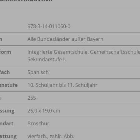
978-3-14-011060-0
n
Alle Bundesländer außer Bayern
form
Integrierte Gesamtschule, Gemeinschaftsschule
Sekundarstufe II
fach
Spanisch
enstufe
10. Schuljahr bis 11. Schuljahr
n
255
ssung
26,0 x 19,0 cm
ndart
Broschur
attung
vierfarb., zahlr. Abb.