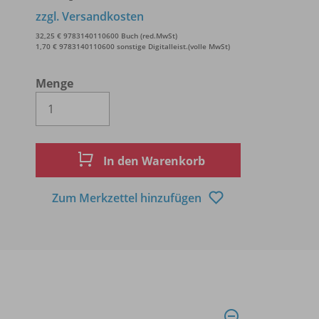
zzgl. Versandkosten
32,25 € 9783140110600 Buch (red.MwSt)
1,70 € 9783140110600 sonstige Digitalleist.(volle MwSt)
Menge
Es wird eine Zahl größer oder gleich 1 
In den Warenkorb
Zum Merkzettel hinzufügen