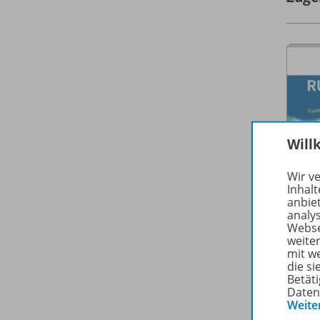
Will
Wir v
Inhalt
anbie
analy
Webse
weite
mit w
die s
Betäti
Daten
Weite