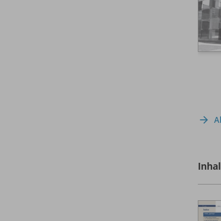
A
Inha