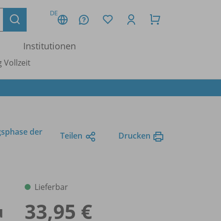
DE
Institutionen
 Vollzeit
gsphase der
Teilen
Drucken
Lieferbar
33,95 €
u