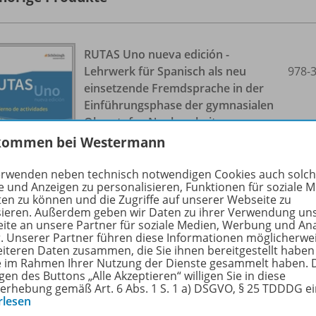
RUTAS Uno nueva edición -
Lehrwerk für Spanisch als neu
978-
einsetzende Fremdsprache in der
Einführungsphase der gymnasialen
Oberstufe - Neubearbeitung
Arbeitsheft
kommen bei Westermann
Cuaderno de actividades
erwenden neben technisch notwendigen Cookies auch solc
e und Anzeigen zu personalisieren, Funktionen für soziale 
ten zu können und die Zugriffe auf unserer Webseite zu
Lieferbar
sieren. Außerdem geben wir Daten zu ihrer Verwendung un
ite an unsere Partner für soziale Medien, Werbung und An
r. Unserer Partner führen diese Informationen möglicherwe
eiteren Daten zusammen, die Sie ihnen bereitgestellt haben
ie im Rahmen Ihrer Nutzung der Dienste gesammelt haben. 
gen des Buttons „Alle Akzeptieren“ willigen Sie in diese
erhebung gemäß Art. 6 Abs. 1 S. 1 a) DSGVO, § 25 TDDDG e
rlesen