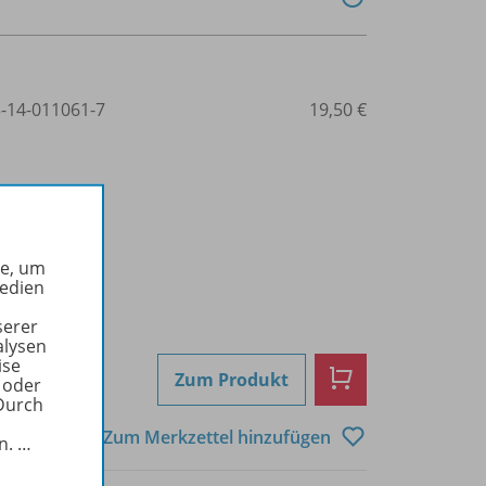
3-14-011061-7
19,50 €
he, um
Medien
serer
alysen
ise
Zum Produkt
 oder
Durch
Zum Merkzettel hinzufügen
in.
…