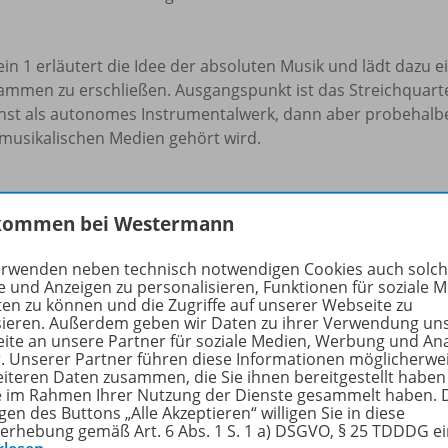
in 1 erläutert die Idee der absoluten Musik und lädt dazu 
ammen zu erschließen. Ausgangspunkt ist das Streichquarte
hst als autonomes Instrumentalwerk, dann aber probehal
musikalischen Medien gehört wird.
stein 2 geht es um Programmmusik, die durch Werke der bil
kommen bei Westermann
l Brusselmans, Modest Mussorgsky und den Beatles nach Bil
enen geraten die Schüler in das Spannungsfeld zwischen räu
erwenden neben technisch notwendigen Cookies auch solc
ufender Musik.
e und Anzeigen zu personalisieren, Funktionen für soziale 
ten zu können und die Zugriffe auf unserer Webseite zu
sieren. Außerdem geben wir Daten zu ihrer Verwendung un
ler Aspekt in Baustein 3, der Programmmusik nach Literatur
ite an unsere Partner für soziale Medien, Werbung und An
sstellen bestimmter Erzählmomente. Anhand der sinfonisc
r. Unserer Partner führen diese Informationen möglicherwe
eiteren Daten zusammen, die Sie ihnen bereitgestellt haben
ngfrau erkennen, spielen und bearbeiten die Schüler musik
ie im Rahmen Ihrer Nutzung der Dienste gesammelt haben. 
sitorischen Konzepten.
gen des Buttons „Alle Akzeptieren“ willigen Sie in diese
erhebung gemäß Art. 6 Abs. 1 S. 1 a) DSGVO, § 25 TDDDG e