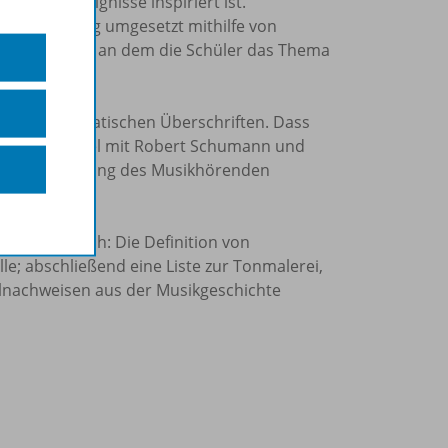
fische Ereignisse inspiriert ist.
reich, häufig umgesetzt mithilfe von
auch der Ort, an dem die Schüler das Thema
nd programmatischen Überschriften. Dass
h ein Rollenspiel mit Robert Schumann und
n eine Gängelung des Musikhörenden
ute.
hen Gebrauch: Die Definition von
; abschließend eine Liste zur Tonmalerei,
elnachweisen aus der Musikgeschichte