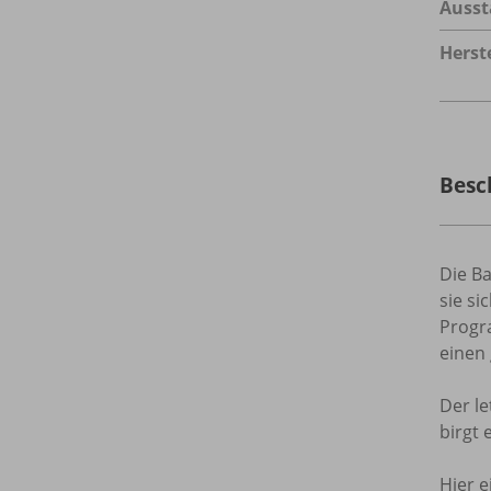
Ausst
Herste
Besc
Die Ba
sie si
Progr
einen
Der le
birgt 
Hier e