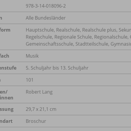
978-3-14-018096-2
n
Alle Bundesländer
form
Hauptschule, Realschule, Realschule plus, Sekun
Regelschule, Regionale Schule, Regionalschule,
Gemeinschaftsschule, Stadtteilschule, Gymnasi
fach
Musik
enstufe
5. Schuljahr bis 13. Schuljahr
n
101
en/
Robert Lang
innen
ssung
29,7 x 21,1 cm
ndart
Broschur