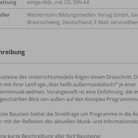
attung
einige Abb., mit CD, DIN A4
ller
Westermann Bildungsmedien Verlag GmbH, Geo
Braunschweig, Deutschland, E-Mail: service@w
hreibung
usteine des Unterrichtsmodells folgen einem Dreischritt. D
ch mit ihrer Leitfrage „Was heißt außermusikalisch?“ je eine
ammmusik widmen. Vorangestellt ist eine Einführung, die 
 geschärften Blick von außen auf den Komplex Programmmus
tzte Baustein bettet die Streitfrage um Programme in die Äst
er mit der Reflexion des aktuellen Musik- und Informations
ine kurze Beschreibung aller fünf Bausteine: