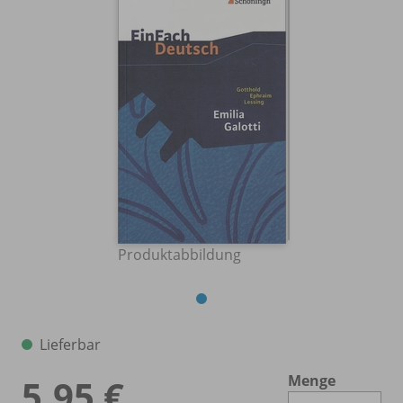
Produktabbildung
Lieferbar
Menge
5,95 €
Es 