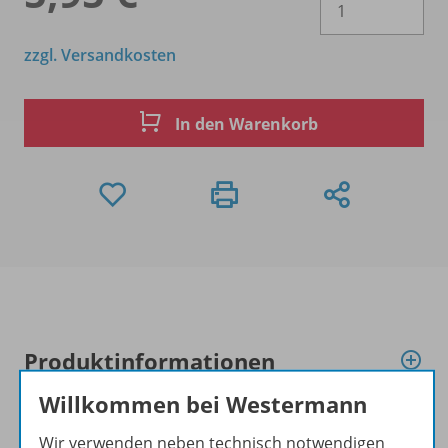
zzgl. Versandkosten
In den Warenkorb
Produktinformationen
Willkommen bei Westermann
Beschreibung
Wir verwenden neben technisch notwendigen