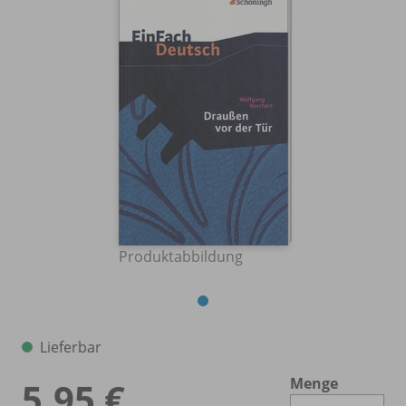
Produktabbildung
Lieferbar
Menge
5,95 €
Es 