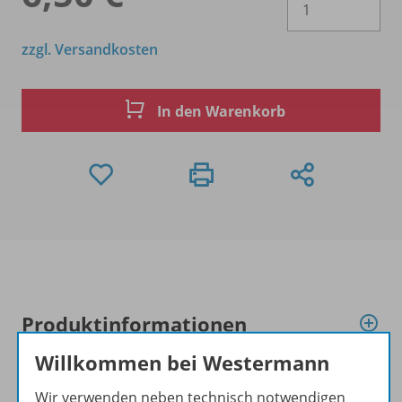
zzgl. Versandkosten
In den Warenkorb
Produktinformationen
Willkommen bei Westermann
Beschreibung
Wir verwenden neben technisch notwendigen