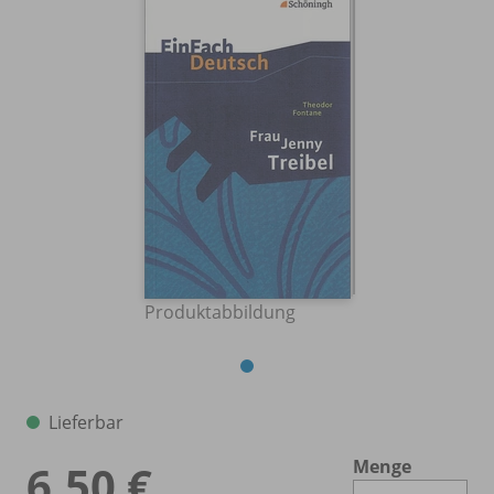
Produktabbildung
Lieferbar
Menge
6,50 €
Es 