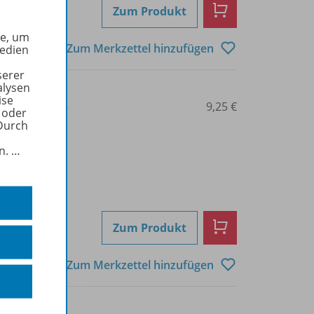
Zum Produkt
he, um
Zum Merkzettel hinzufügen
Medien
serer
alysen
ise
3-14-022645-5
9,25 €
 oder
Durch
in.
…
Zum Produkt
Zum Merkzettel hinzufügen