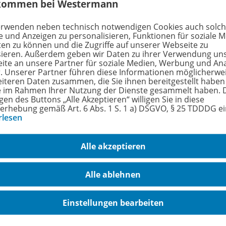
kommen bei Westermann
erwenden neben technisch notwendigen Cookies auch solc
e und Anzeigen zu personalisieren, Funktionen für soziale 
ten zu können und die Zugriffe auf unserer Webseite zu
sieren. Außerdem geben wir Daten zu ihrer Verwendung un
ite an unsere Partner für soziale Medien, Werbung und An
EinFach Deutsch ... verstehen
r. Unserer Partner führen diese Informationen möglicherwe
Wolfgang Herrndorf: Tschick
978-
eiteren Daten zusammen, die Sie ihnen bereitgestellt haben
ie im Rahmen Ihrer Nutzung der Dienste gesammelt haben. 
gen des Buttons „Alle Akzeptieren“ willigen Sie in diese
Lieferbar
erhebung gemäß Art. 6 Abs. 1 S. 1 a) DSGVO, § 25 TDDDG e
rlesen
Alle akzeptieren
Alle ablehnen
Einstellungen bearbeiten
EinFach Deutsch ... verstehen