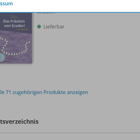
essum
E.T.A. Hoffmann: Das Fräulein von
978-
Scuderi
Lieferbar
lle 71 zugehörigen Produkte anzeigen
ltsverzeichnis