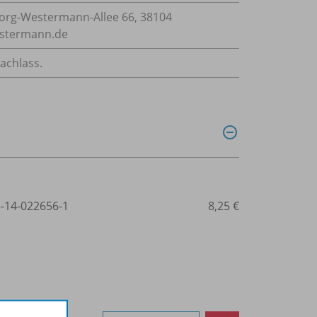
rg-Westermann-Allee 66, 38104
estermann.de
achlass.
3-14-022656-1
8,25 €