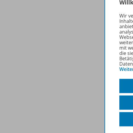
Will
Wir v
Inhalt
anbie
analy
Webse
weite
mit w
die s
Betäti
Daten
Weite