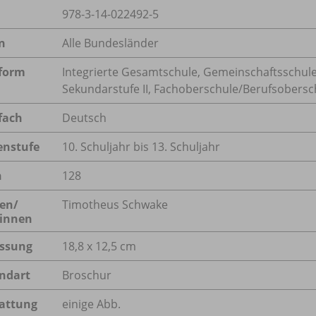
978-3-14-022492-5
n
Alle Bundesländer
form
Integrierte Gesamtschule, Gemeinschaftsschule
Sekundarstufe II, Fachoberschule/
Berufsobersc
fach
Deutsch
enstufe
10. Schuljahr bis 13. Schuljahr
n
128
en/
Timotheus Schwake
innen
ssung
18,8 x 12,5 cm
ndart
Broschur
attung
einige Abb.