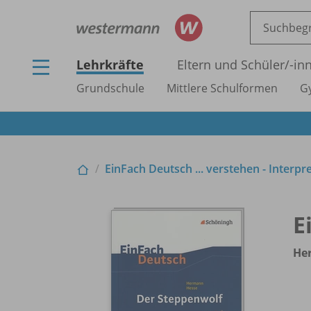
Lehrkräfte
Eltern und Schüler/
-in
Grundschule
Mittlere Schulformen
G
EinFach Deutsch ... verstehen - Interpr
E
He