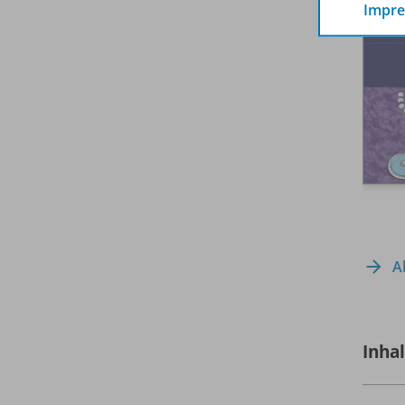
Impr
A
Inha