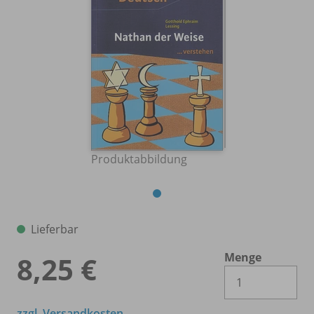
Produktabbildung
Lieferbar
Menge
8,25 €
Es 
zzgl. Versandkosten