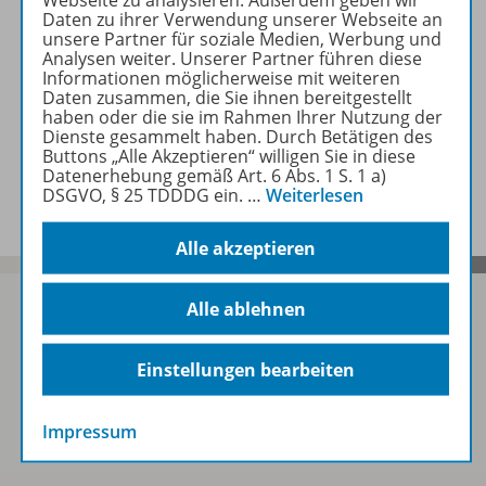
Inhaltsverzeichnis
Daten zu ihrer Verwendung unserer Webseite an
unsere Partner für soziale Medien, Werbung und
Analysen weiter. Unserer Partner führen diese
Informationen möglicherweise mit weiteren
Empfehlungen der Redaktion
Daten zusammen, die Sie ihnen bereitgestellt
haben oder die sie im Rahmen Ihrer Nutzung der
Dienste gesammelt haben. Durch Betätigen des
Buttons „Alle Akzeptieren“ willigen Sie in diese
Benachrichtigungs-Service
Datenerhebung gemäß Art. 6 Abs. 1 S. 1 a)
DSGVO, § 25 TDDDG ein.
…
Weiterlesen
Alle akzeptieren
Alle ablehnen
Sofort profitieren
Einstellungen bearbeiten
Impressum
Zum Newsletter anmelden