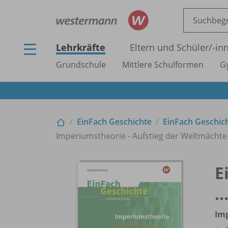
Lehrkräfte
Eltern und Schüler/
-in
Grundschule
Mittlere Schulformen
G
EinFach Geschichte
EinFach Geschich
Imperiumstheorie - Aufstieg der Weltmächte.
E
.
Im