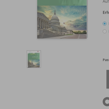
Auf
Erh
Pas