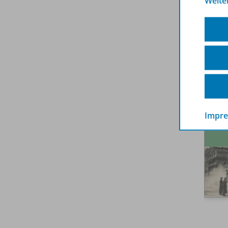
Weite
Impr