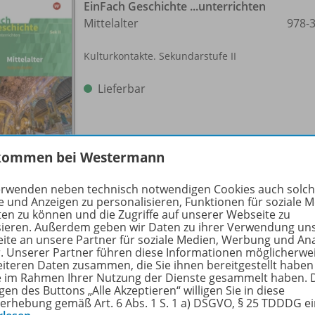
EinFach Geschichte ...unterrichten
Mittelalter
978-
Kulturkontakte. Sekundarstufe II
Lieferbar
kommen bei Westermann
erwenden neben technisch notwendigen Cookies auch solc
e und Anzeigen zu personalisieren, Funktionen für soziale 
EinFach Geschichte ...unterrichten
ten zu können und die Zugriffe auf unserer Webseite zu
sieren. Außerdem geben wir Daten zu ihrer Verwendung un
978-
Neu
ite an unsere Partner für soziale Medien, Werbung und An
Die Französische Revolution
r. Unserer Partner führen diese Informationen möglicherwe
eiteren Daten zusammen, die Sie ihnen bereitgestellt haben
ie im Rahmen Ihrer Nutzung der Dienste gesammelt haben. 
Erhältlich in verschiedenen
gen des Buttons „Alle Akzeptieren“ willigen Sie in diese
Lizenzformen
erhebung gemäß Art. 6 Abs. 1 S. 1 a) DSGVO, § 25 TDDDG e