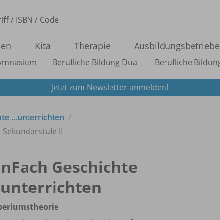
nen
Kita
Therapie
Ausbildungsbetriebe
ymnasium
Berufliche Bildung Dual
Berufliche Bildung
Jetzt zum Newsletter anmelden!
te ...unterrichten
 Sekundarstufe II
inFach Geschichte
..unterrichten
periumstheorie