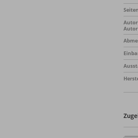
Seite
Autor
Autor
Abme
Einba
Ausst
Herste
Zuge