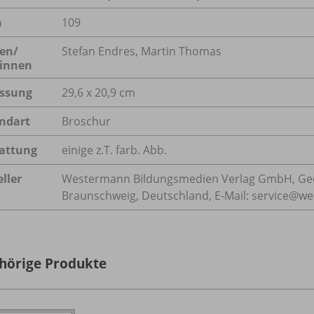
n
109
en/
Stefan Endres, Martin Thomas
innen
ssung
29,6 x 20,9 cm
ndart
Broschur
attung
einige z.T. farb. Abb.
ller
Westermann Bildungsmedien Verlag GmbH, Geo
Braunschweig, Deutschland, E-Mail: service@w
hörige Produkte