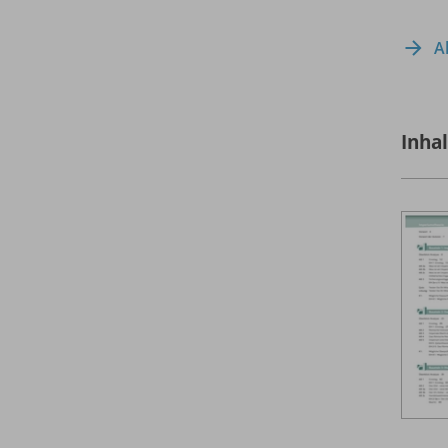
A
Inha