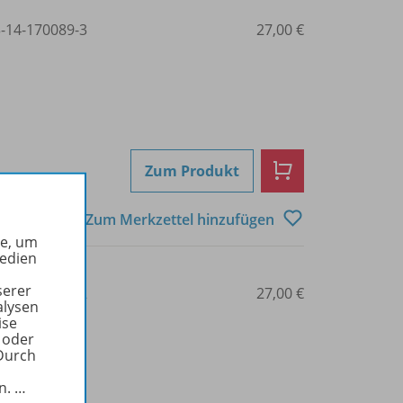
3-14-170089-3
27,00 €
Zum Produkt
Zum Merkzettel hinzufügen
he, um
Medien
serer
3-14-024767-2
27,00 €
alysen
ise
 oder
Durch
in.
…