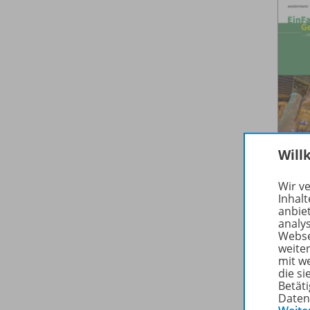
Will
Wir v
Inhalt
anbie
analy
Webse
weite
mit w
die s
Betäti
Daten