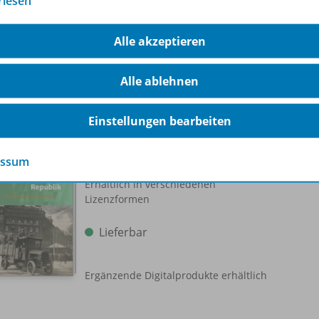
rlesen
Vorbestellbar
Alle akzeptieren
Ergänzende Digitalprodukte erhältlich
Alle ablehnen
Einstellungen bearbeiten
EinFach Geschichte ...unterrichten
Die Weimarer Republik
978-
essum
Erhältlich in verschiedenen
Lizenzformen
Lieferbar
Ergänzende Digitalprodukte erhältlich