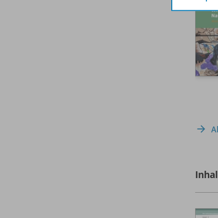
A
Inha