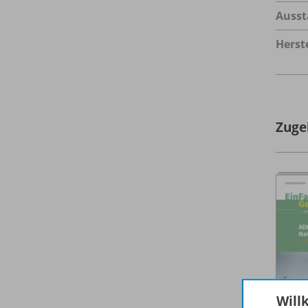
Ausst
Herste
Zuge
Will