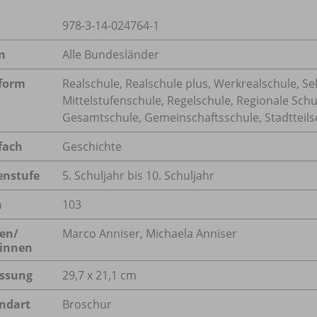
978-3-14-024764-1
n
Alle Bundesländer
form
Realschule, Realschule plus, Werkrealschule, Se
Mittelstufenschule, Regelschule, Regionale Schu
Gesamtschule, Gemeinschaftsschule, Stadtteil
fach
Geschichte
enstufe
5. Schuljahr bis 10. Schuljahr
n
103
en/
Marco Anniser, Michaela Anniser
innen
ssung
29,7 x 21,1 cm
ndart
Broschur