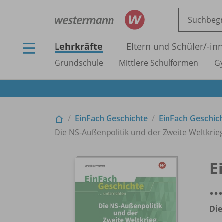
Lehrkräfte
Eltern und Schüler/
-in
Grundschule
Mittlere Schulformen
G
EinFach Geschichte
EinFach Geschich
Die NS-Außenpolitik und der Zweite Weltkrieg 
E
.
Die