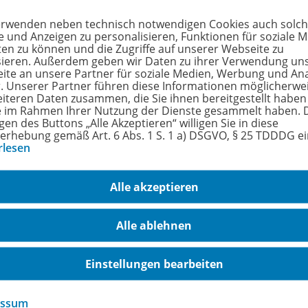
erwenden neben technisch notwendigen Cookies auch solc
e und Anzeigen zu personalisieren, Funktionen für soziale 
ten zu können und die Zugriffe auf unserer Webseite zu
sieren. Außerdem geben wir Daten zu ihrer Verwendung un
ite an unsere Partner für soziale Medien, Werbung und An
EinFach Geschichte ...unterrichten
r. Unserer Partner führen diese Informationen möglicherwe
Der Holocaust
978-
eiteren Daten zusammen, die Sie ihnen bereitgestellt haben
ie im Rahmen Ihrer Nutzung der Dienste gesammelt haben. 
gen des Buttons „Alle Akzeptieren“ willigen Sie in diese
Beispielloses Verbrechen
erhebung gemäß Art. 6 Abs. 1 S. 1 a) DSGVO, § 25 TDDDG e
rlesen
Lieferbar
Alle akzeptieren
Alle ablehnen
Einstellungen bearbeiten
EinFach Geschichte ...unterrichten
Widerstand im Nationalsozialismus
978-
essum