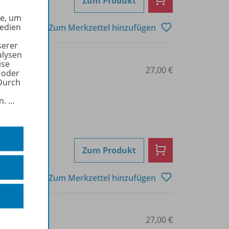
Zum Produkt
he, um
Medien
Zum Merkzettel hinzufügen
serer
alysen
ise
3-14-024736-8
27,00 €
 oder
Durch
in.
…
Zum Produkt
Zum Merkzettel hinzufügen
3-14-024768-9
27,00 €