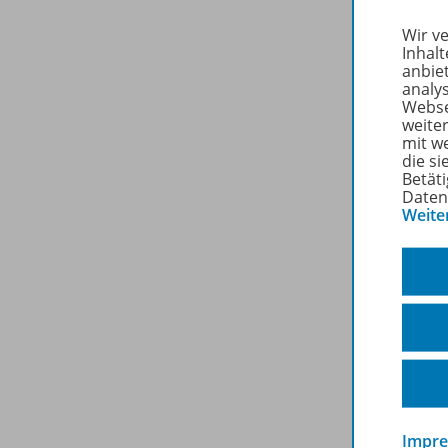
Wir v
Inhalt
anbie
analy
Webse
weite
mit w
die s
Betäti
Daten
Weite
Impr