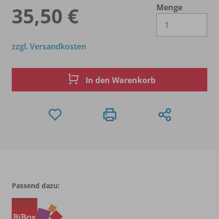
Menge
35,50 €
Es 
zzgl. Versandkosten
In den Warenkorb
Passend dazu: