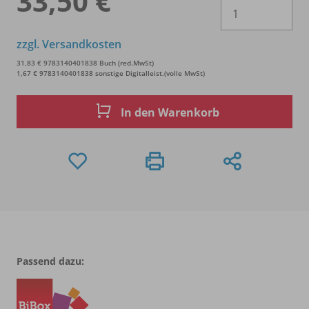
33,50 €
Es 
zzgl. Versandkosten
31,83 € 9783140401838 Buch (red.MwSt)
1,67 € 9783140401838 sonstige Digitalleist.(volle MwSt)
In den Warenkorb
Passend dazu: