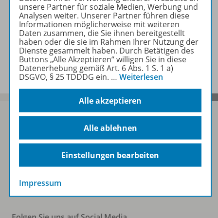
unsere Partner für soziale Medien, Werbung und
Analysen weiter. Unserer Partner führen diese
Zugehörige Produkte
Informationen möglicherweise mit weiteren
Daten zusammen, die Sie ihnen bereitgestellt
haben oder die sie im Rahmen Ihrer Nutzung der
Dienste gesammelt haben. Durch Betätigen des
Benachrichtigungs-Service
Buttons „Alle Akzeptieren“ willigen Sie in diese
Datenerhebung gemäß Art. 6 Abs. 1 S. 1 a)
DSGVO, § 25 TDDDG ein.
…
Weiterlesen
Alle akzeptieren
Alle ablehnen
Sofort profitieren
Einstellungen bearbeiten
Zum Newsletter anmelden
Impressum
Folgen Sie uns auf Social Media