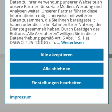
Daten zu ihrer Verwendung unserer Webseite an
unsere Partner für soziale Medien, Werbung und
Analysen weiter. Unserer Partner führen diese
Informationen möglicherweise mit weiteren
Zugehörige Produkte
Daten zusammen, die Sie ihnen bereitgestellt
haben oder die sie im Rahmen Ihrer Nutzung der
Dienste gesammelt haben. Durch Betätigen des
Buttons „Alle Akzeptieren“ willigen Sie in diese
Benachrichtigungs-Service
Datenerhebung gemäß Art. 6 Abs. 1 S. 1 a)
DSGVO, § 25 TDDDG ein.
…
Weiterlesen
Alle akzeptieren
Alle ablehnen
Sofort profitieren
Einstellungen bearbeiten
Zum Newsletter anmelden
Impressum