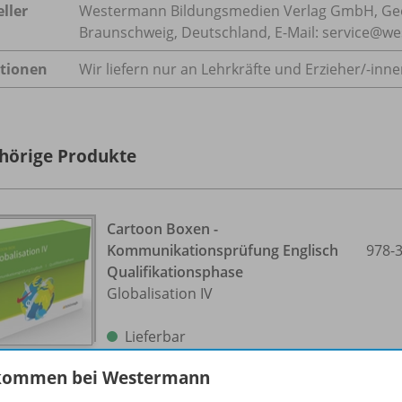
ller
Westermann Bildungsmedien Verlag GmbH, Geo
Braunschweig, Deutschland, E-Mail: service@w
tionen
Wir liefern nur an Lehrkräfte und Erzieher/
-inne
hörige Produkte
Cartoon Boxen -
Kommunikationsprüfung Englisch
978-
Qualifikationsphase
Globalisation IV
Lieferbar
kommen bei Westermann
Nur für ausgewählte Kundengruppen
bestellbar