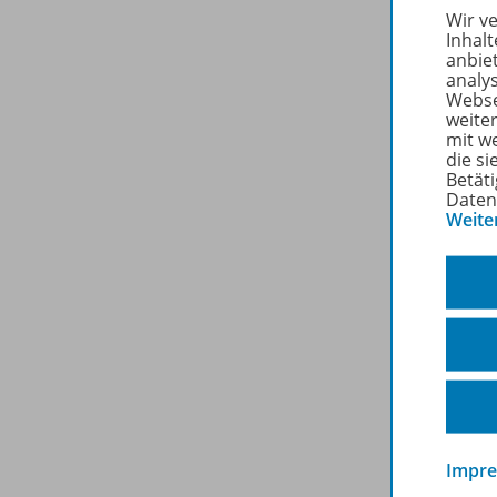
Wir v
Inhalt
anbie
analy
Webse
weite
mit w
die s
Betäti
Daten
Weite
Impr