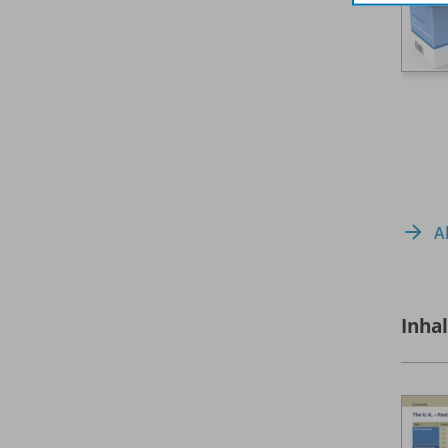
A
Inha