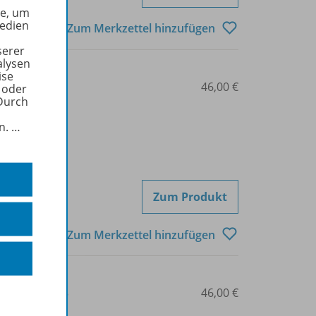
he, um
Medien
Zum Merkzettel hinzufügen
serer
alysen
ise
3-14-041114-1
46,00 €
 oder
Durch
in.
…
Zum Produkt
Zum Merkzettel hinzufügen
3-14-041115-8
46,00 €