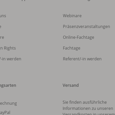
uns
Webinare
e
Präsenzveranstaltungen
ere
Online-Fachtage
gn Rights
Fachtage
/
-in werden
Referent/
-in werden
ngsarten
Versand
Sie finden ausführliche
echnung
Informationen zu unseren
ayPal
Versandkosten in unsere