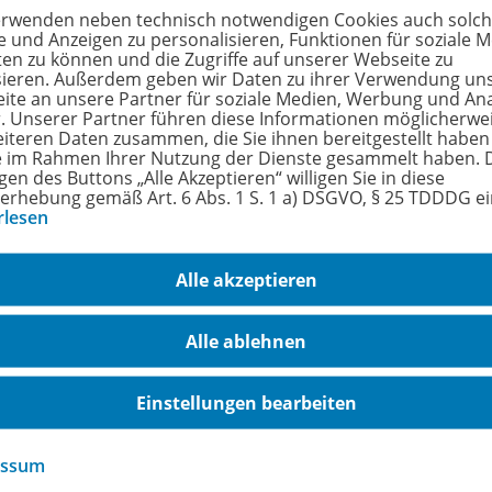
erwenden neben technisch notwendigen Cookies auch solc
e und Anzeigen zu personalisieren, Funktionen für soziale 
ten zu können und die Zugriffe auf unserer Webseite zu
sieren. Außerdem geben wir Daten zu ihrer Verwendung un
ite an unsere Partner für soziale Medien, Werbung und An
Cartoon Boxen -
r. Unserer Partner führen diese Informationen möglicherwe
Kommunikationsprüfung Englisch
978-
eiteren Daten zusammen, die Sie ihnen bereitgestellt haben
ie im Rahmen Ihrer Nutzung der Dienste gesammelt haben. 
Qualifikationsphase
gen des Buttons „Alle Akzeptieren“ willigen Sie in diese
The U.K. - Past and Present II
erhebung gemäß Art. 6 Abs. 1 S. 1 a) DSGVO, § 25 TDDDG e
rlesen
Lieferbar
Alle akzeptieren
Nur für ausgewählte Kundengruppen
bestellbar
Alle ablehnen
Einstellungen bearbeiten
Cartoon Boxen -
Kommunikationsprüfung Englisch
978-
essum
Qualifikationsphase