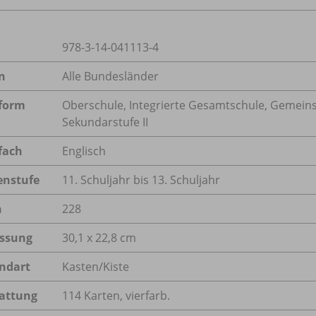
978-3-14-041113-4
n
Alle Bundesländer
form
Oberschule, Integrierte Gesamtschule, Gemeins
Sekundarstufe II
fach
Englisch
enstufe
11. Schuljahr bis 13. Schuljahr
n
228
ssung
30,1 x 22,8 cm
ndart
Kasten/Kiste
attung
114 Karten, vierfarb.