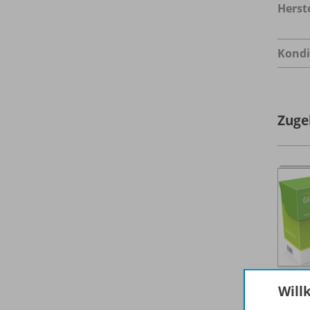
Herste
Kondi
Zuge
Will