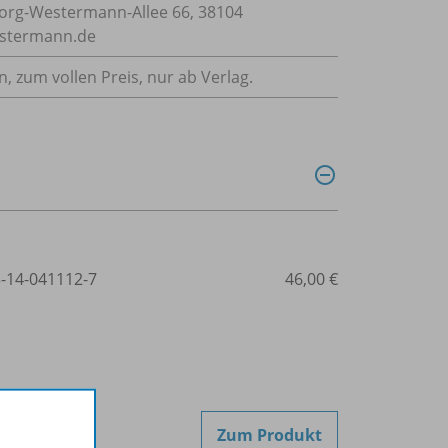
rg-Westermann-Allee 66, 38104
estermann.de
n, zum vollen Preis, nur ab Verlag.
3-14-041112-7
46,00 €
Zum Produkt