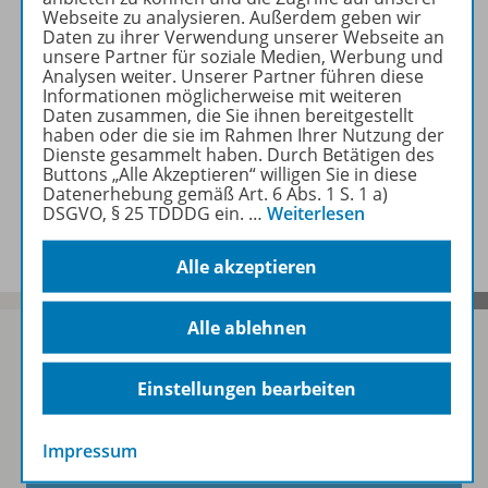
Webseite zu analysieren. Außerdem geben wir
Daten zu ihrer Verwendung unserer Webseite an
Zugehörige Produkte
unsere Partner für soziale Medien, Werbung und
Analysen weiter. Unserer Partner führen diese
Informationen möglicherweise mit weiteren
Daten zusammen, die Sie ihnen bereitgestellt
Empfehlungen der Redaktion
haben oder die sie im Rahmen Ihrer Nutzung der
Dienste gesammelt haben. Durch Betätigen des
Buttons „Alle Akzeptieren“ willigen Sie in diese
Datenerhebung gemäß Art. 6 Abs. 1 S. 1 a)
Benachrichtigungs-Service
DSGVO, § 25 TDDDG ein.
…
Weiterlesen
Alle akzeptieren
Alle ablehnen
Einstellungen bearbeiten
Sofort profitieren
Impressum
Zum Newsletter anmelden