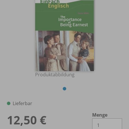
Produktabbildung
Lieferbar
Menge
12,50 €
Es 